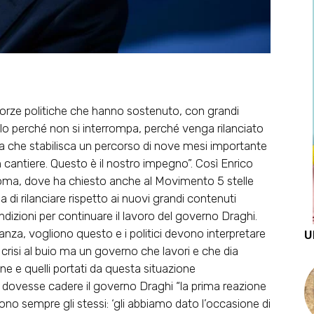
forze politiche
che hanno sostenuto, con grandi
ello perché non si interrompa,
perché venga rilanciato
ia che stabilisca un percorso di nove mesi
importante
 cantiere. Questo è il nostro impegno”. Così Enrico
Roma, dove ha chiesto anche al
Movimento 5 stelle
ia di rilanciare rispetto ai nuovi grandi contenuti
ndizioni per continuare il lavoro del governo Draghi
.
ioranza, vogliono questo e i politici devono interpretare
U
a crisi al buio ma un governo che lavori e che dia
one e quelli portati da questa situazione
se dovesse cadere il governo Draghi “la prima reazione
i sono sempre gli stessi: ‘gli abbiamo dato l’occasione di