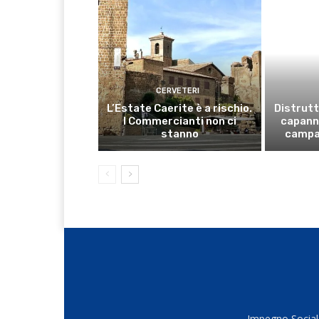
CERVETERI
L’Estate Caerite è a rischio.
Distrutt
I Commercianti non ci
capanno
stanno
campa
Impegno Sociale