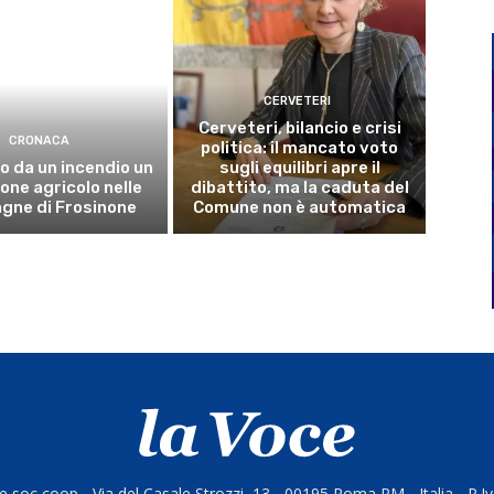
CERVETERI
Cerveteri, bilancio e crisi
CRONACA
politica: il mancato voto
o da un incendio un
sugli equilibri apre il
ne agricolo nelle
dibattito, ma la caduta del
gne di Frosinone
Comune non è automatica
 soc coop - Via del Casale Strozzi, 13 - 00195 Roma RM - Italia - P.