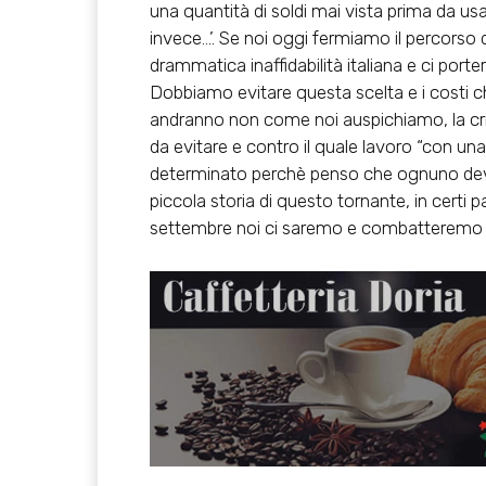
una quantità di soldi mai vista prima da usa
invece…’. Se noi oggi fermiamo il percorso d
drammatica inaffidabilità italiana e ci port
Dobbiamo evitare questa scelta e i costi ch
andranno non come noi auspichiamo, la crisi
da evitare e contro il quale lavoro “con u
determinato perchè penso che ognuno deve g
piccola storia di questo tornante, in certi p
settembre noi ci saremo e combatteremo co