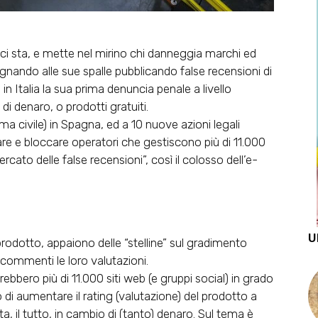
 sta, e mette nel mirino chi danneggia marchi ed
agnando alle sue spalle pubblicando false recensioni di
n Italia la sua prima denuncia penale a livello
i denaro, o prodotti gratuiti.
a civile) in Spagna, ed a 10 nuove azioni legali
duare e bloccare operatori che gestiscono più di 11.000
rcato delle false recensioni”, così il colosso dell’e-
U
rodotto, appaiono delle “stelline” sul gradimento
i commenti le loro valutazioni.
irebbero più di 11.000 siti web (e gruppi social) in grado
 di aumentare il rating (valutazione) del prodotto a
a, il tutto, in cambio di (tanto) denaro. Sul tema è