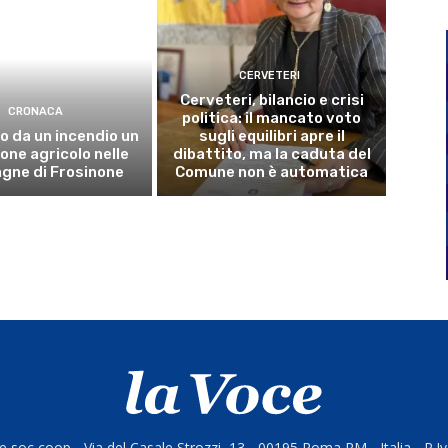
CERVETERI
Cerveteri, bilancio e crisi
CRONACA
politica: il mancato voto
o da un incendio un
sugli equilibri apre il
ne agricolo nelle
dibattito, ma la caduta del
gne di Frosinone
Comune non è automatica
 soc coop - Via del Casale Strozzi, 13 - 00195 Roma RM - Italia - P.