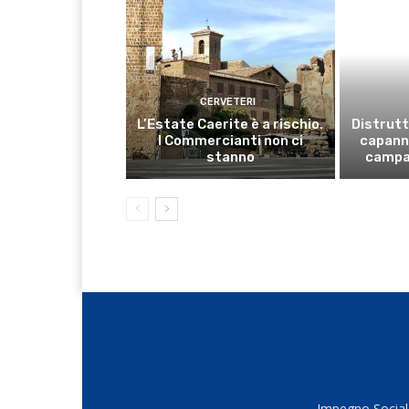
CERVETERI
L’Estate Caerite è a rischio.
Distrutt
I Commercianti non ci
capanno
stanno
campa
Impegno Sociale