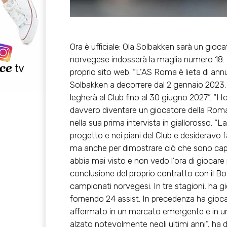
Ora è ufficiale:
Ola Solbakken sarà un giocat
norvegese indosserà la maglia numero 18
.
proprio sito web. “L’AS Roma è lieta di an
Solbakken a decorrere dal 2 gennaio 2023.
legherà al Club fino al 30 giugno 2027”. “Ho
davvero diventare un giocatore della Roma 
nella sua prima intervista in giallorosso. 
progetto e nei piani del Club e desideravo 
ma anche per dimostrare ciò che sono capace
abbia mai visto e non vedo l’ora di giocare 
conclusione del proprio contratto con il B
campionati norvegesi. In tre stagioni, ha g
fornendo 24 assist. In precedenza ha gioc
affermato in un mercato emergente e in un ca
alzato notevolmente negli ultimi anni”, ha d