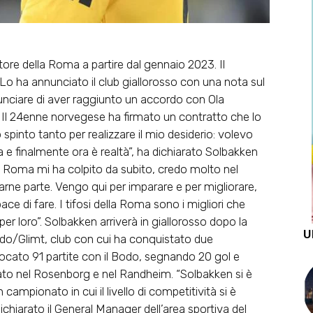
ore della Roma a partire dal gennaio 2023. Il
 Lo ha annunciato il club giallorosso con una nota sul
nunciare di aver raggiunto un accordo con Ola
 Il 24enne norvegese ha firmato un contratto che lo
 spinto tanto per realizzare il mio desiderio: volevo
e finalmente ora è realtà”, ha dichiarato Solbakken
“La Roma mi ha colpito da subito, credo molto nel
farne parte. Vengo qui per imparare e per migliorare,
 di fare. I tifosi della Roma sono i migliori che
per loro”. Solbakken arriverà in giallorosso dopo la
U
odo/Glimt, club con cui ha conquistato due
iocato 91 partite con il Bodo, segnando 20 gol e
ato nel Rosenborg e nel Randheim. “Solbakken si è
mpionato in cui il livello di competitività si è
ichiarato il General Manager dell’area sportiva del