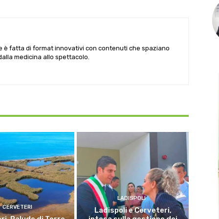
le è fatta di format innovativi con contenuti che spaziano
 dalla medicina allo spettacolo.
LADISPOLI
CERVETERI
Ladispoli e Cerveteri,
ri, Palude di Torre
intesa sulla gestione dei