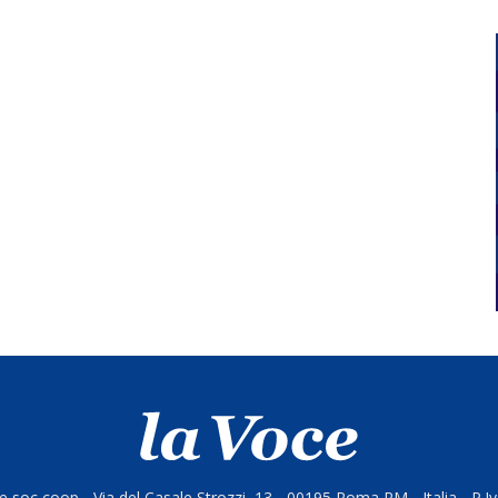
 soc coop - Via del Casale Strozzi, 13 - 00195 Roma RM - Italia - P.