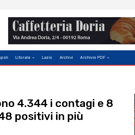
spoli
Litorale
Lazio
Archivi
Archivio PDF
ono 4.344 i contagi e 8
8 positivi in più