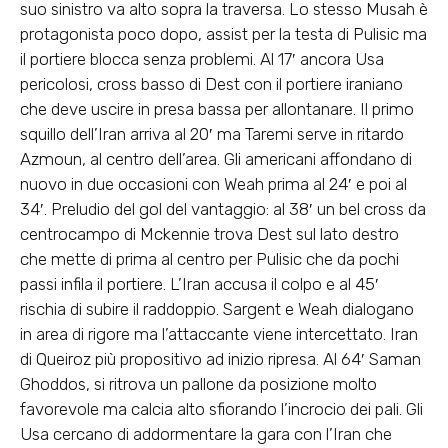
suo sinistro va alto sopra la traversa. Lo stesso Musah è
protagonista poco dopo, assist per la testa di Pulisic ma
il portiere blocca senza problemi. Al 17′ ancora Usa
pericolosi, cross basso di Dest con il portiere iraniano
che deve uscire in presa bassa per allontanare. Il primo
squillo dell’Iran arriva al 20′ ma Taremi serve in ritardo
Azmoun, al centro dell’area. Gli americani affondano di
nuovo in due occasioni con Weah prima al 24′ e poi al
34′. Preludio del gol del vantaggio: al 38′ un bel cross da
centrocampo di Mckennie trova Dest sul lato destro
che mette di prima al centro per Pulisic che da pochi
passi infila il portiere. L’Iran accusa il colpo e al 45′
rischia di subire il raddoppio. Sargent e Weah dialogano
in area di rigore ma l’attaccante viene intercettato. Iran
di Queiroz più propositivo ad inizio ripresa. Al 64′ Saman
Ghoddos, si ritrova un pallone da posizione molto
favorevole ma calcia alto sfiorando l’incrocio dei pali. Gli
Usa cercano di addormentare la gara con l’Iran che