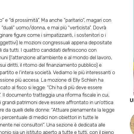
o” e “di prossimità”. Ma anche “paritario”, magari con
“duali” uomo/donna, e mai più “verticista”. Dovrà
ginare figure come i simpatizzanti, i sostenitori o i
i aggettivi) le mozioni congressuali appena depositate
 da tutti. I quattro candidati definiscono con
muni (l’attenzione all’ambiente e al mondo del lavoro,
ui diritti, il ritorno del finanziamento pubblico) e
artito e l’intera società. Vediamo le più interessanti o
ussione più accesa. La mozione di
Elly Schlein
ha
cato al fisco si legge: “Chi ha di più deve essere
 Il documento tratteggia una riforma fiscale in cui,
U
dei grandi patrimoni deve essere affrontato in un’ottica
rtire da quelli delle donne: “Attuare pienamente la legge
ercentuale di medici non obiettori in tutte le
mente nei consultori”. Una sezione è dedicata alle
io sia un istituto aperto a tutte e tutti, con il pieno