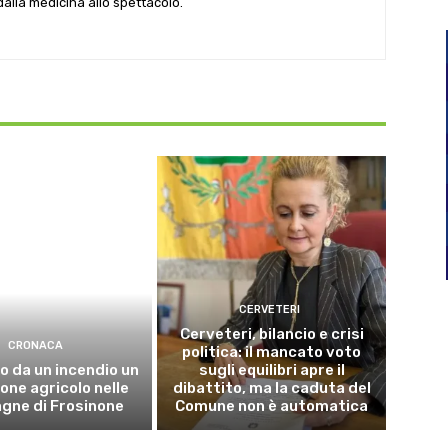
 dalla medicina allo spettacolo.
CERVETERI
Cerveteri, bilancio e crisi
CRONACA
politica: il mancato voto
o da un incendio un
sugli equilibri apre il
ne agricolo nelle
dibattito, ma la caduta del
gne di Frosinone
Comune non è automatica