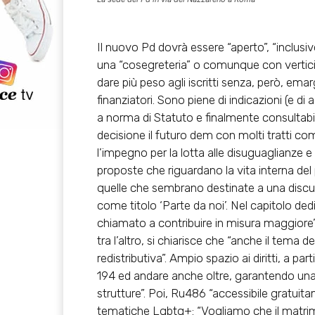
Il nuovo Pd dovrà essere “aperto”, “inclusiv
una “cosegreteria” o comunque con vertici 
dare più peso agli iscritti senza, però, emar
finanziatori. Sono piene di indicazioni (e d
a norma di Statuto e finalmente consultabili
decisione il futuro dem con molti tratti co
l’impegno per la lotta alle disuguaglianze e s
proposte che riguardano la vita interna del p
quelle che sembrano destinate a una disc
come titolo ‘Parte da noi’. Nel capitolo dedi
chiamato a contribuire in misura maggiore”.
tra l’altro, si chiarisce che “anche il tema 
redistributiva”. Ampio spazio ai diritti, a pa
194 ed andare anche oltre, garantendo una p
strutture”. Poi, Ru486 “accessibile gratuita
tematiche Lgbtq+: “Vogliamo che il matrimon