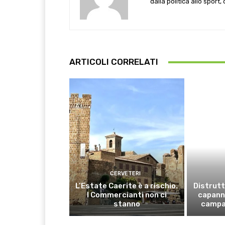
dalla politica allo sport,
ARTICOLI CORRELATI
CERVETERI
L’Estate Caerite è a rischio.
Distrutt
I Commercianti non ci
capanno
stanno
campa