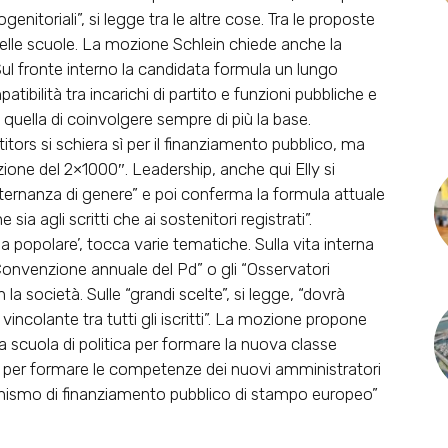
enitoriali”, si legge tra le altre cose. Tra le proposte
nelle scuole. La mozione Schlein chiede anche la
ul fronte interno la candidata formula un lungo
ibilità tra incarichi di partito e funzioni pubbliche e
è quella di coinvolgere sempre di più la base.
rs si schiera sì per il finanziamento pubblico, ma
ione del 2×1000″. Leadership, anche qui Elly si
lternanza di genere” e poi conferma la formula attuale
sia agli scritti che ai sostenitori registrati”.
ia popolare’, tocca varie tematiche. Sulla vita interna
Convenzione annuale del Pd” o gli “Osservatori
la società. Sulle “grandi scelte”, si legge, “dovrà
colante tra tutti gli iscritti”. La mozione propone
na scuola di politica per formare la nuova classe
te per formare le competenze dei nuovi amministratori
nismo di finanziamento pubblico di stampo europeo”