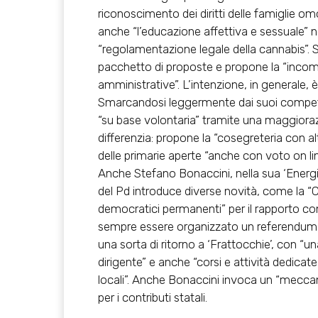
riconoscimento dei diritti delle famiglie omog
anche “l’educazione affettiva e sessuale” 
“regolamentazione legale della cannabis”. S
pacchetto di proposte e propone la “incompat
amministrative”. L’intenzione, in generale, 
Smarcandosi leggermente dai suoi competito
“su base volontaria” tramite una maggioraz
differenzia: propone la “cosegreteria con a
delle primarie aperte “anche con voto on line 
Anche
Stefano Bonaccini
, nella sua ‘Energ
del Pd introduce diverse novità, come la “
democratici permanenti” per il rapporto con 
sempre essere organizzato un referendum vin
una sorta di ritorno a ‘Frattocchie’, con “u
dirigente” e anche “corsi e attività dedica
locali”. Anche Bonaccini invoca un “mecca
per i contributi statali.