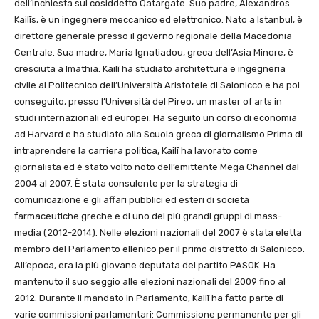
dell’inchiesta sul cosiddetto Qatargate. Suo padre, Alexandros
Kailīs, è un ingegnere meccanico ed elettronico. Nato a Istanbul, è
direttore generale presso il governo regionale della Macedonia
Centrale. Sua madre, Maria Ignatiadou, greca dell’Asia Minore, è
cresciuta a Imathia. Kailī ha studiato architettura e ingegneria
civile al Politecnico dell’Università Aristotele di Salonicco e ha poi
conseguito, presso l’Università del Pireo, un master of arts in
studi internazionali ed europei. Ha seguito un corso di economia
ad Harvard e ha studiato alla Scuola greca di giornalismo.Prima di
intraprendere la carriera politica, Kailī ha lavorato come
giornalista ed è stato volto noto dell’emittente Mega Channel dal
2004 al 2007. È stata consulente per la strategia di
comunicazione e gli affari pubblici ed esteri di società
farmaceutiche greche e di uno dei più grandi gruppi di mass-
media (2012-2014). Nelle elezioni nazionali del 2007 è stata eletta
membro del Parlamento ellenico per il primo distretto di Salonicco.
All’epoca, era la più giovane deputata del partito PASOK. Ha
mantenuto il suo seggio alle elezioni nazionali del 2009 fino al
2012. Durante il mandato in Parlamento, Kailī ha fatto parte di
varie commissioni parlamentari: Commissione permanente per gli