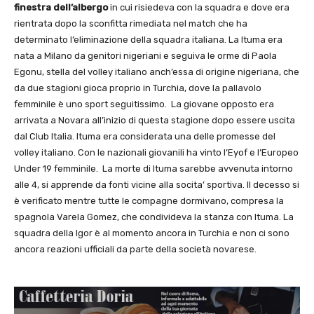
finestra dell’albergo
in cui risiedeva con la squadra e dove era
rientrata dopo la sconfitta rimediata nel match che ha
determinato l’eliminazione della squadra italiana. La Ituma era
nata a Milano da genitori nigeriani e seguiva le orme di Paola
Egonu, stella del volley italiano anch’essa di origine nigeriana, che
da due stagioni gioca proprio in Turchia, dove la pallavolo
femminile è uno sport seguitissimo. La giovane opposto era
arrivata a Novara all’inizio di questa stagione dopo essere uscita
dal Club Italia. Ituma era considerata una delle promesse del
volley italiano. Con le nazionali giovanili ha vinto l’Eyof e l’Europeo
Under 19 femminile. La morte di Ituma sarebbe avvenuta intorno
alle 4, si apprende da fonti vicine alla socita’ sportiva. Il decesso si
è verificato mentre tutte le compagne dormivano, compresa la
spagnola Varela Gomez, che condivideva la stanza con Ituma. La
squadra della Igor è al momento ancora in Turchia e non ci sono
ancora reazioni ufficiali da parte della società novarese.