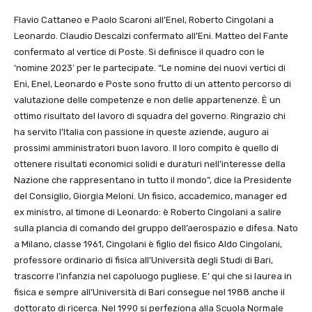
Flavio Cattaneo e Paolo Scaroni all’Enel, Roberto Cingolani a
Leonardo. Claudio Descalzi confermato all’Eni. Matteo del Fante
confermato al vertice di Poste. Si definisce il quadro con le
‘nomine 2023′ per le partecipate. “Le nomine dei nuovi vertici di
Eni, Enel, Leonardo e Poste sono frutto di un attento percorso di
valutazione delle competenze e non delle appartenenze. È un
ottimo risultato del lavoro di squadra del governo. Ringrazio chi
ha servito l’Italia con passione in queste aziende, auguro ai
prossimi amministratori buon lavoro. Il loro compito è quello di
ottenere risultati economici solidi e duraturi nell’interesse della
Nazione che rappresentano in tutto il mondo”, dice la Presidente
del Consiglio, Giorgia Meloni. Un fisico, accademico, manager ed
ex ministro, al timone di Leonardo: è Roberto Cingolani a salire
sulla plancia di comando del gruppo dell’aerospazio e difesa. Nato
a Milano, classe 1961, Cingolani è figlio del fisico Aldo Cingolani,
professore ordinario di fisica all’Università degli Studi di Bari,
trascorre l’infanzia nel capoluogo pugliese. E’ qui che si laurea in
fisica e sempre all’Università di Bari consegue nel 1988 anche il
dottorato di ricerca. Nel 1990 si perfeziona alla Scuola Normale