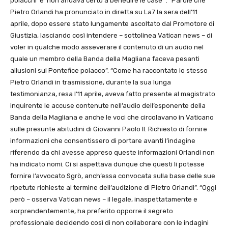
polacchi’ e ‘non andava certo a benedire le case’”. “Parole che
Pietro Orlandi ha pronunciato in diretta su La7 la sera dell’11
aprile, dopo essere stato lungamente ascoltato dal Promotore di
Giustizia, lasciando così intendere – sottolinea Vatican news – di
voler in qualche modo asseverare il contenuto di un audio nel
quale un membro della Banda della Magliana faceva pesanti
allusioni sul Pontefice polacco”. “Come ha raccontato lo stesso
Pietro Orlandi in trasmissione, durante la sua lunga
testimonianza, resa l’11 aprile, aveva fatto presente al magistrato
inquirente le accuse contenute nell’audio dell’esponente della
Banda della Magliana e anche le voci che circolavano in Vaticano
sulle presunte abitudini di Giovanni Paolo II. Richiesto di fornire
informazioni che consentissero di portare avanti l’indagine
riferendo da chi avesse appreso queste informazioni Orlandi non
ha indicato nomi. Ci si aspettava dunque che questi li potesse
fornire l’avvocato Sgrò, anch’essa convocata sulla base delle sue
ripetute richieste al termine dell’audizione di Pietro Orlandi”. “Oggi
però – osserva Vatican news – il legale, inaspettatamente e
sorprendentemente, ha preferito opporre il segreto
professionale decidendo così di non collaborare con le indagini