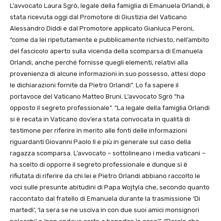
L’avvocato Laura Sgrò, legale della famiglia di Emanuela Orlandi, è
stata ricevuta oggi dal Promotore di Giustizia del Vaticano
Alessandro Diddi e dal Promotore applicato Gianluca Peroni,
“come da lei ripetutamente e pubblicamente richiesto, nell’ambito
del fascicolo aperto sulla vicenda della scomparsa di Emanuela
Orlandi, anche perché fornisse quegli elementi, relativi alla
provenienza di alcune informazioni in suo possesso, attesi dopo
le dichiarazioni fornite da Pietro Orlandi”. Lo fa sapere il
portavoce del Vaticano Matteo Bruni. L’avvocato Sgrò “ha
opposto il segreto professionale”. “La legale della famiglia Orlandi
si è recata in Vaticano dov’era stata convocata in qualità di
testimone per riferire in merito alle fonti delle informazioni
riguardanti Giovanni Paolo II e più in generale sul caso della
ragazza scomparsa. L’avvocato – sottolineano i media vaticani –
ha scelto di opporre il segreto professionale e dunque si è
rifiutata di riferire da chi lei e Pietro Orlandi abbiano raccolto le
voci sulle presunte abitudini di Papa Wojtyla che, secondo quanto
raccontato dal fratello di Emanuela durante la trasmissione ‘Di
martedì’, ‘la sera se ne usciva in con due suoi amici monsignori