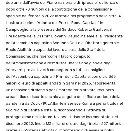
due anni dall’avvio del Piano nazionale di ripresa e resilienza e
dopo oltre 70 riunioni dalla costituzione della Commissione
speciale nel febbraio 2022 la storia del programma della città. A
illustrare il primo “Atlante del Pnrr di Roma Capitale” in
Campidoglio, alla presenza del Sindaco Roberto Gualtieri, il
Presidente della Cs Pnrr Giovanni Caudo insieme alla Presidente
dell’Assemblea capitolina Svetlana Celli e al Direttore generale
Paolo Aielli. Una copia del lavoro a cura dello Staff della
Commissione, che ripercorre il lavoro compiuto
dall’Amministrazione e restituisce una visione globale degli
interventi previsti, verrà consegnata a tutti i consiglieri
dell’Assemblea capitolina. Il Pnrr della Capitale, con oltre 865
milioni di euro di appalti andati in gara nel 2023, rappresenta
un’occasione di rilancio per l’imprenditoria privata, recupero
urbanistico e riscatto sociale a seguito del difficile periodo della
pandemia da Covid-19. L’Atlante inserisce Roma a pieno titolo nel
suo ruolo di Capitale d’Italia, riconoscendole l’attività di
protagonismo nell’intercettazione di risorse incrementate, nel
dicembre 2022, fino a 1,13 miliardi di euro dagli iniziali 227 milioni,
grazie a un’intensa attività di monitoraggio di avvisi pubblici,