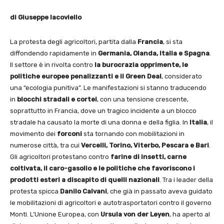
di Giuseppe Iacoviello
La protesta degli agricoltori, partita dalla
Francia
, si sta
diffondendo rapidamente in
Germania, Olanda, Italia e Spagna
.
Il settore è in rivolta contro
la burocrazia opprimente, le
politiche europee penalizzanti e il Green Deal
, considerato
una “ecologia punitiva”. Le manifestazioni si stanno traducendo
in
blocchi stradali e cortei
, con una tensione crescente,
soprattutto in Francia, dove un tragico incidente a un blocco
stradale ha causato la morte di una donna e della figlia. In
Italia
, il
movimento dei
forconi
sta tornando con mobilitazioni in
numerose città, tra cui
Vercelli, Torino, Viterbo, Pescara e Bari
.
Gli agricoltori protestano contro
farine di insetti, carne
coltivata, il caro-gasolio e le politiche che favoriscono i
prodotti esteri a discapito di quelli nazionali
. Tra i leader della
protesta spicca
Danilo Calvani
, che già in passato aveva guidato
le mobilitazioni di agricoltori e autotrasportatori contro il governo
Monti. L’Unione Europea, con
Ursula von der Leyen
, ha aperto al