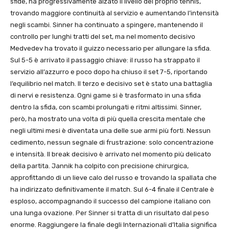
sfide, ha progressivamente alzato il livello del proprio tennis,
trovando maggiore continuità al servizio e aumentando l’intensità
negli scambi. Sinner ha continuato a spingere, mantenendo il
controllo per lunghi tratti del set, ma nel momento decisivo
Medvedev ha trovato il guizzo necessario per allungare la sfida.
Sul 5-5 è arrivato il passaggio chiave: il russo ha strappato il
servizio all’azzurro e poco dopo ha chiuso il set 7-5, riportando
l’equilibrio nel match. Il terzo e decisivo set è stato una battaglia
di nervi e resistenza. Ogni game si è trasformato in una sfida
dentro la sfida, con scambi prolungati e ritmi altissimi. Sinner,
però, ha mostrato una volta di più quella crescita mentale che
negli ultimi mesi è diventata una delle sue armi più forti. Nessun
cedimento, nessun segnale di frustrazione: solo concentrazione
e intensità. Il break decisivo è arrivato nel momento più delicato
della partita. Jannik ha colpito con precisione chirurgica,
approfittando di un lieve calo del russo e trovando la spallata che
ha indirizzato definitivamente il match. Sul 6-4 finale il Centrale è
esploso, accompagnando il successo del campione italiano con
una lunga ovazione. Per Sinner si tratta di un risultato dal peso
enorme. Raggiungere la finale degli Internazionali d’Italia significa