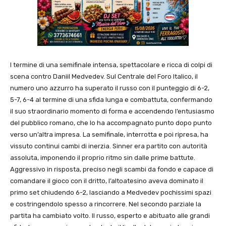
l termine di una semifinale intensa, spettacolare e ricca di colpi di
scena contro Daniil Medvedev. Sul Centrale del Foro Italico, il
numero uno azzurro ha superato il russo con il punteggio di 6-2,
5-7, 6-4 al termine di una sfida lunga e combattuta, confermando
il suo straordinario momento di forma e accendendo l’entusiasmo
del pubblico romano, che lo ha accompagnato punto dopo punto
verso un’altra impresa. La semifinale, interrotta e poi ripresa, ha
vissuto continui cambi di inerzia. Sinner era partito con autorità
assoluta, imponendo il proprio ritmo sin dalle prime battute.
Aggressivo in risposta, preciso negli scambi da fondo e capace di
comandare il gioco con il dritto, l’altoatesino aveva dominato il
primo set chiudendo 6-2, lasciando a Medvedev pochissimi spazi
e costringendolo spesso a rincorrere. Nel secondo parziale la
partita ha cambiato volto. Il russo, esperto e abituato alle grandi