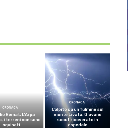
CRONACA
CRONACA
Colpito da un fulmine sul
io Remat. L’Arpa
monte Livata. Giovane
, i terreni non sono
scout ricoverato in
inquinati
ospedale