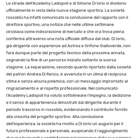
Le strade dell’
Academy Ladispoli
e di Simone Di Iorio si dividono
ufficialmente in vista della nuova stagione sportiva. La società
rossoblù ha infatti comunicato la conclusione del rapporto con il
direttore sportivo, una notizia che nelle ultime settimane
circolava come indiscrezione di mercato e che ora trova piena
conferma attraverso una nota ufficiale diffusa dal club. Di Iorio,
già dirigente con esperienze ad Astrea e Grifone Gialloverde, non
farà dunque parte del progetto tecnico della prossima annata,
segnando la fine di un percorso iniziato soltanto la scorsa
stagione. La separazione, secondo quanto riportato dalla società
del patron Andrea Di Renzo, è avvenuta in un clima di reciproca
stima e senza alcuna polemica, con un messaggio improntato al
ringraziamento e al rispetto professionale. Nel comunicato
l’Academy Ladispoli ha voluto sottolineare l’impegno, la dedizione
e il senso di appartenenza dimostrati dal dirigente durante il
periodo trascorso in rossoblù, evidenziando il contributo fornito
alla crescita del progetto sportivo. Alla conclusione
dell’esperienza, la società ha rivolto a Di Iorio un augurio per il
futuro professionale e personale, auspicando il raggiungimento
di nuovi traguardi e soddisfazioni nel prosieguo della sua carriera