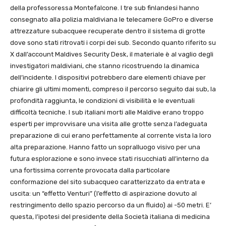
della professoressa Montefalcone. I tre sub finlandesi hanno
consegnato alla polizia maldiviana le telecamere GoPro e diverse
attrezzature subacquee recuperate dentro il sistema di grotte
dove sono stati ritrovati i corpi dei sub. Secondo quanto riferito su
X dall’account Maldives Security Desk, il materiale è al vaglio degli
investigatori maldiviani, che stanno ricostruendo la dinamica
dell’incidente. I dispositivi potrebbero dare elementi chiave per
chiarire gli ultimi momenti, compreso il percorso seguito dai sub, la
profondità raggiunta, le condizioni di visibilità e le eventuali
difficoltà tecniche. I sub italiani morti alle Maldive erano troppo
esperti per improvvisare una visita alle grotte senza l’adeguata
preparazione di cui erano perfettamente al corrente vista la loro
alta preparazione. Hanno fatto un sopralluogo visivo per una
futura esplorazione e sono invece stati risucchiati all’interno da
una fortissima corrente provocata dalla particolare
conformazione del sito subacqueo caratterizzato da entrata e
uscita: un “effetto Venturi” (l’effetto di aspirazione dovuto al
restringimento dello spazio percorso da un fluido) ai -50 metri. E’
questa, l’ipotesi del presidente della Società italiana di medicina