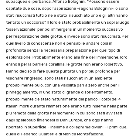
subacquea e iperbarica, Alfonso Bolognini. “Possono essere
capitate due cose, dopo l’aspirazione -ragiona Bolognini-: o sono
stati risucchiati tutti o ne è stato risucchiato uno e gli altri hanno
tentato un soccorso”. Il loro è stato probabilmente un sopralluogo
‘osservazionale’ per poi immergersi in un momento successivo
per l’esplorazione delle grotte, e invece sono stati risucchiati. Per
quel livello di conoscenze non è pensabile andare così in
profondità senza la necessaria preparazione per quel tipo di
esplorazione. Probabilmente erano alla fine dell’immersione, loro
erano lì per la barriera corallina, le grotte non erano l’obiettivo.
Hanno deciso di fare questa puntata un po’ più profonda per
visionare l’ingresso, sono stati risucchiati in un ambiente
probabilmente buio, con una visibilità pari a zero anche per il
pinneggiamento, in uno stato di grande disorientamento,
probabilmente c’è stato naturalmente del panico. I corpi dei 4
italiani morti durante l’immersione erano tutti insieme nella parte
più remota della grotta nel momento in cui sono stati avvistati
dagli speleosub finlandesi di Dan Europe, che oggi hanno
riportato in superficie – insieme a colleghi maldiviani – i primi due,
quelli di Federico Gualtieri e di Monica Montefalcone.