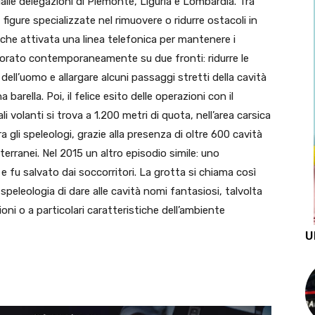
alle delegazioni di Piemonte, Liguria e Lombardia. Tra
 figure specializzate nel rimuovere o ridurre ostacoli in
he attivata una linea telefonica per mantenere i
avorato contemporaneamente su due fronti: ridurre le
ll’uomo e allargare alcuni passaggi stretti della cavità
 barella. Poi, il felice esito delle operazioni con il
i volanti si trova a 1.200 metri di quota, nell’area carsica
 gli speleologi, grazie alla presenza di oltre 600 cavità
terranei. Nel 2015 un altro episodio simile: uno
e fu salvato dai soccorritori. La grotta si chiama così
 speleologia di dare alle cavità nomi fantasiosi, talvolta
ioni o a particolari caratteristiche dell’ambiente
U