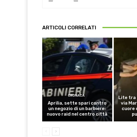
ARTICOLI CORRELATI
CRONACA
Lite tra
Aprilia, sette spari contro
via Mar
un negozio di un barbiere:
cuore 
nuovo raid nel centro città
pu