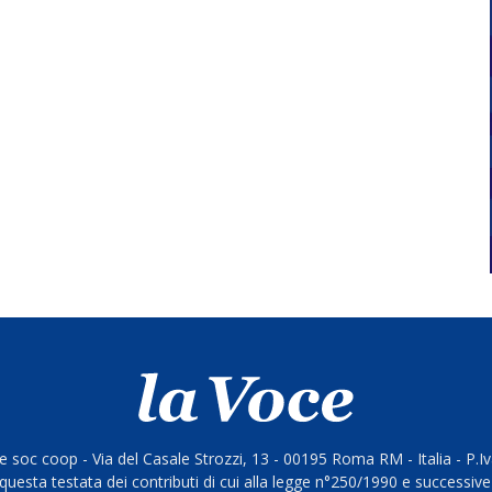
 soc coop - Via del Casale Strozzi, 13 - 00195 Roma RM - Italia - P.
questa testata dei contributi di cui alla legge n°250/1990 e successive