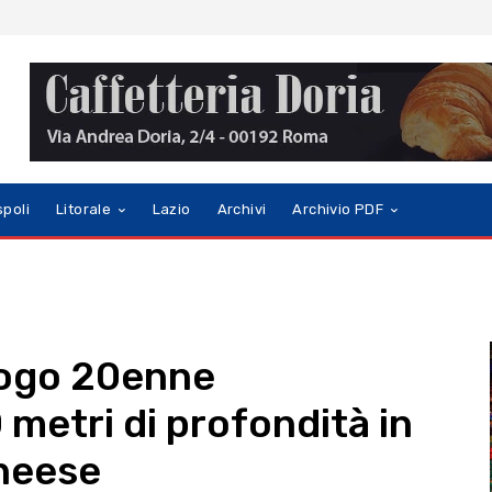
spoli
Litorale
Lazio
Archivi
Archivio PDF
logo 20enne
 metri di profondità in
uneese