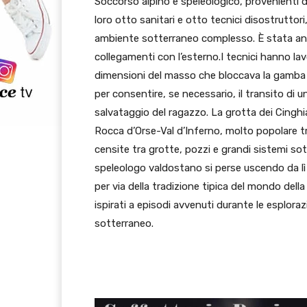
Soccorso alpino e speleologico, provenienti d
loro otto sanitari e otto tecnici disostruttori,
ambiente sotterraneo complesso. È stata anc
collegamenti con l’esterno.I tecnici hanno l
dimensioni del masso che bloccava la gamba de
per consentire, se necessario, il transito di una
salvataggio del ragazzo. La grotta dei Cinghial
Rocca d’Orse-Val d’Inferno, molto popolare tra
censite tra grotte, pozzi e grandi sistemi sot
speleologo valdostano si perse uscendo da lì 
per via della tradizione tipica del mondo della
ispirati a episodi avvenuti durante le esploraz
sotterraneo.