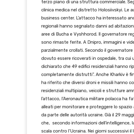
terzo piano di una struttura commerciale. Segn
clinica medica nel distretto Holosiivskyi. Le a
business center. L’attacco ha interessato anch
regionali hanno segnalato danni ad abitazioni
aree di Bucha e Vyshhorod. Il governatore re
sono rimaste ferite. A Dnipro, immagini e video
parzialmente crollati. Secondo il governator
dovuto essere ricoverati in ospedale, tra cui 
dichiarato che 49 edifici residenziali hanno 
completamente distrutti”. Anche Kharkiv è fini
ha riferito che diversi droni e missili hanno co
residenziali multipiano, veicoli e strutture a
l’attacco, l’Aeronautica militare polacca ha fa
alleati per monitorare e proteggere lo spazio a
da parte delle autorità ucraine. Già il 29 ma
che, secondo informazioni dell’intelligence,
scala contro l’Ucraina. Nei giorni successivi il