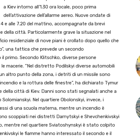
a Kiev intorno all’1.30 ora locale, poco prima
dell’attivazione dell’allarme aereo. Nuove ondate di
le 4 e alle 7.20 del mattino, accompagnate da brevi
ne della città. Particolarmente grave la situazione nel
ficio residenziale di nove piani è crollato dopo quello che
ap”, una tattica che prevede un secondo
l primo. Secondo Klitschko, diverse persone
e macerie. “Nel distretto Podilskyi diverse automobili
n altro punto della zona, i detriti di un missile sono
incendio e la rottura delle finestre”, ha dichiarato Tymur
 della città di Kiev. Danni sono stati segnalati anche a
tto Solomianskyi. Nel quartiere Obolonskyi, invece, i
ressi di una scuola materna, mentre un incendio è
sono scoppiati nei distretti Darnytskyi e Shevchenkivskyi
zio, mentre nel quartiere Sviatoshynskyi è stato colpito
enkivskyi le fiamme hanno interessato il secondo e il