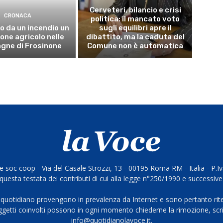
Cerveteri, bilancio e crisi
CRONACA
politica: il mancato voto
o da un incendio un
sugli equilibri apre il
ne agricolo nelle
dibattito, ma la caduta del
gne di Frosinone
Comune non è automatica
 soc coop - Via del Casale Strozzi, 13 - 00195 Roma RM - Italia - P.
questa testata dei contributi di cui alla legge n°250/1990 e successive
 quotidiano provengono in prevalenza da Internet e sono pertanto rite
oggetti coinvolti possono in ogni momento chiederne la rimozione, scri
info@quotidianolavoce.it.