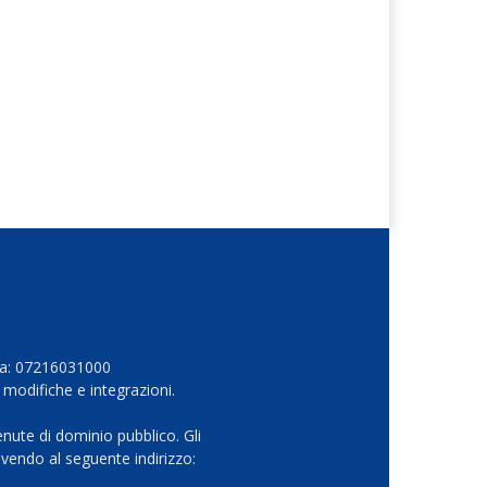
Iva: 07216031000
 modifiche e integrazioni.
nute di dominio pubblico. Gli
vendo al seguente indirizzo: