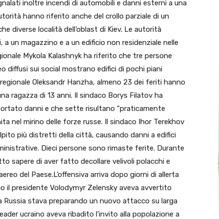
alati inoltre incendi di automobili e danni esterni a una
utorità hanno riferito anche del crollo parziale di un
e diverse località dell’oblast di Kiev. Le autorità
, a un magazzino e a un edificio non residenziale nelle
gionale Mykola Kalashnyk ha riferito che tre persone
 diffusi sui social mostrano edifici di pochi piani
e regionale Oleksandr Hanzha, almeno 23 dei feriti hanno
una ragazza di 13 anni. Il sindaco Borys Filatov ha
riportato danni e che sette risultano “praticamente
ta nel mirino delle forze russe. Il sindaco Ihor Terekhov
lpito più distretti della città, causando danni a edifici
mministrative. Dieci persone sono rimaste ferite. Durante
tto sapere di aver fatto decollare velivoli polacchi e
ereo del Paese.L’offensiva arriva dopo giorni di allerta
ggio il presidente Volodymyr Zelensky aveva avvertito
 la Russia stava preparando un nuovo attacco su larga
 leader ucraino aveva ribadito l’invito alla popolazione a