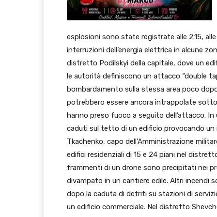
esplosioni sono state registrate alle 2.15, al
interruzioni dell’energia elettrica in alcune zo
distretto Podilskyi della capitale, dove un edi
le autorità definiscono un attacco “double t
bombardamento sulla stessa area poco dopo i
potrebbero essere ancora intrappolate sotto l
hanno preso fuoco a seguito dell’attacco. In u
caduti sul tetto di un edificio provocando un 
Tkachenko, capo dell’Amministrazione militare
edifici residenziali di 15 e 24 piani nel distre
frammenti di un drone sono precipitati nei p
divampato in un cantiere edile. Altri incendi 
dopo la caduta di detriti su stazioni di servi
un edificio commerciale. Nel distretto Shevch