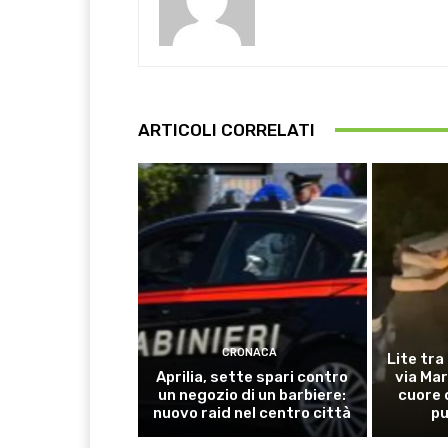
ARTICOLI CORRELATI
CRONACA
Lite tra
Aprilia, sette spari contro
via Mar
un negozio di un barbiere:
cuore 
nuovo raid nel centro città
pu