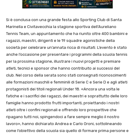
Si è conclusa con una grande festa allo Sporting Club di
Santa
Marinella
e
Civitavecchia
la stagione sportiva dell’Aureliano
Tennis Team, un appuntamento che ha riunito oltre 400 bambini e
ragazzi, maestri, dirigenti e le 19 squadre agonistiche della
società per celebrare un’annata ricca di risultati. L’evento è stato
anche l’occasione per presentare i programmi della scuola tennis
per la prossima stagione, illustrare i nuovi progetti e premiare
atleti, tecnici e sponsor che hanno contribuito ai successi del
club. Nel corso della serata sono stati consegnati riconoscimenti
alle formazioni maschili e femminili di Serie C e Serie D e agli atleti
protagonisti dei titoli regionali Under 18. «Ancora una volta le
fatiche e i sacrifici dei ragazzi, dei maestri e soprattutto delle loro
famiglie hanno prodotto frutti importanti, proiettando i nostri
atleti oltre i confini regionali e offrendo loro prospettive che
ripagano tutti noi, spingendoci a fare sempre meglio il nostro
lavoro», hanno dichiarato Andrea e Carlo Oroni, sottolineando
come l’obiettivo della scuola sia quello di formare prima persone e