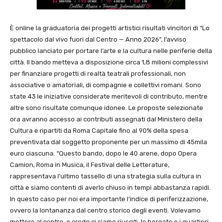
È online la graduatoria dei progetti artistici risultati vincitori di “Lo
spettacolo dal vivo fuori dal Centro — Anno 2026”, l’avviso
pubblico lanciato per portare l’arte e la cultura nelle periferie della
città. Il bando metteva a disposizione circa 1,8 milioni complessivi
per finanziare progetti di realtà teatrali professionali, non
associative o amatoriali, di compagnie e collettivi romani. Sono
state 43 le iniziative considerate meritevoli di contributo, mentre
altre sono risultate comunque idonee. Le proposte selezionate
ora avranno accesso ai contributi assegnati dal Ministero della
Cultura e ripartiti da Roma Capitale fino al 90% della spesa
preventivata dal soggetto proponente per un massimo di 45mila
euro ciascuna. “Questo bando, dopo le 40 arene, dopo Opera
Camion, Roma in Musica, il Festival delle Letterature,
rappresentava l’ultimo tassello di una strategia sulla cultura in
città e siamo contenti di averlo chiuso in tempi abbastanza rapidi.
In questo caso per noi era importante l’indice di periferizzazione,
ovvero la lontananza dal centro storico degli eventi. Volevamo
mettere al centro, e credo ci siamo riusciti, le borgate e i quartieri,