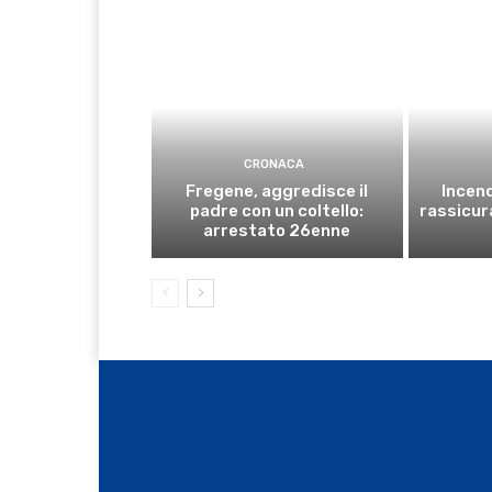
CRONACA
Fregene, aggredisce il
Incend
padre con un coltello:
rassicura
arrestato 26enne