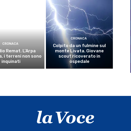
CRONACA
CRONACA
Colpito da un fulmine sul
io Remat. L’Arpa
monte Livata. Giovane
, i terreni non sono
scout ricoverato in
inquinati
ospedale