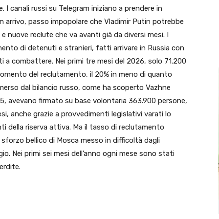
de. I canali russi su Telegram iniziano a prendere in
 in arrivo, passo impopolare che Vladimir Putin potrebbe
e e nuove reclute che va avanti già da diversi mesi. I
mento di detenuti e stranieri, fatti arrivare in Russia con
ti a combattere. Nei primi tre mesi del 2026, solo 71.200
momento del reclutamento, il 20% in meno di quanto
emerso dal bilancio russo, come ha scoperto Vazhne
025, avevano firmato su base volontaria 363.900 persone,
si, anche grazie a provvedimenti legislativi varati lo
 della riserva attiva. Ma il tasso di reclutamento
sforzo bellico di Mosca messo in difficoltà dagli
gio. Nei primi sei mesi dell’anno ogni mese sono stati
rdite.