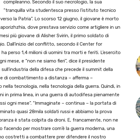
compleanno. Secondo il suo necrologio, la sua
“tranquilla vita studentesca presso l’istituto tecnico
verso la Patria”. Lo scorso 12 giugno, il giovane è morto
i Zaporizhzhia, dove prestava servizio come artigliere in un
esi più giovane di Alisher Svirin, il primo soldato di
. Dall’inizio del conflitto, secondo il Center for
a perso 1,4 milioni di uomini tra morti e feriti. L’esercito
ogni mese, e “non ne siamo fieri”, dice il presidente
ull’industria della difesa che precede il summit della
ogie di combattimento a distanza – afferma –
ella tecnologia, nella tecnologia della guerra. Quindi, in
i in prima linea, in una guerra di autodifesa pienamente
russi ogni mese”. “Immaginate – continua – la portata di
inato quasi 28mila soldati russi e abbiamo la prova
oranza è stata colpita da droni. E, francamente, non ne
amo facendo per mostrare com’è la guerra moderna, una
o costretti a combattere prer difendere il nostro