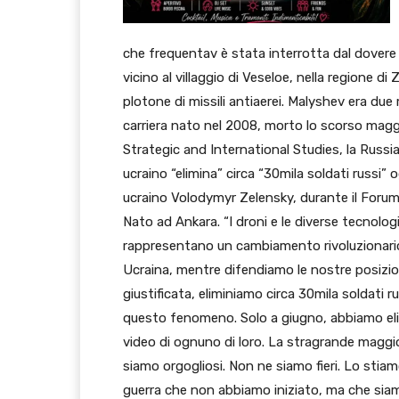
che frequentav è stata interrotta dal dovere 
vicino al villaggio di Veseloe, nella regione d
plotone di missili antiaerei. Malyshev era due m
carriera nato nel 2008, morto lo scorso maggio
Strategic and International Studies, la Russia h
ucraino “elimina” circa “30mila soldati russi” 
ucraino Volodymyr Zelensky, durante il Forum s
Nato ad Ankara. “I droni e le diverse tecnol
rappresentano un cambiamento rivoluzionario n
Ucraina, mentre difendiamo le nostre posizion
giustificata, eliminiamo circa 30mila soldati 
questo fenomeno. Solo a giugno, abbiamo elim
video di ognuno di loro. La stragrande maggi
siamo orgogliosi. Non ne siamo fieri. Lo sti
guerra che non abbiamo iniziato, ma che siam