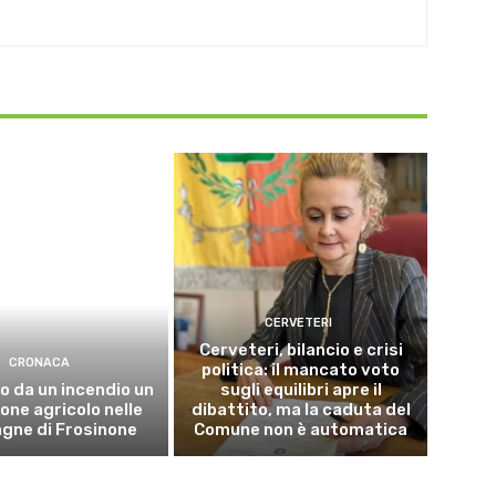
CERVETERI
Cerveteri, bilancio e crisi
CRONACA
politica: il mancato voto
o da un incendio un
sugli equilibri apre il
ne agricolo nelle
dibattito, ma la caduta del
gne di Frosinone
Comune non è automatica