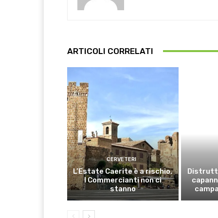
ARTICOLI CORRELATI
CERVETERI
L’Estate Caerite è a rischio.
Distrutt
I Commercianti non ci
capanno
stanno
campa