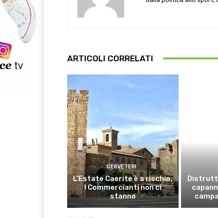
ARTICOLI CORRELATI
CERVETERI
L’Estate Caerite è a rischio.
Distrutt
I Commercianti non ci
capanno
stanno
campa