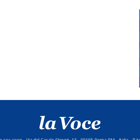
 soc coop - Via del Casale Strozzi, 13 - 00195 Roma RM - Italia - P.