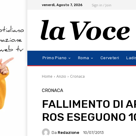
Sign in / Join
venerdì, Agosto 7, 2026
Primo Piano
Roma
Cerveteri
Ladi
Home
Anzio
Cronaca
CRONACA
FALLIMENTO DI AR
ROS ESEGUONO 1
Da
Redazione
10/07/2013