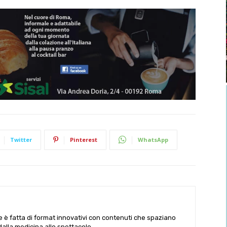
Twitter
Pinterest
WhatsApp
le è fatta di format innovativi con contenuti che spaziano
 dalla medicina allo spettacolo.