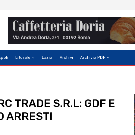
spoli
Litorale
Lazio
Archivi
Archivio PDF
C TRADE S.R.L: GDF E
0 ARRESTI