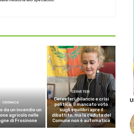
CERVETERI
Cerveteri, bilancio e crisi
U
CRONACA
politica: il mancato voto
o da un incendio un
sugli equilibri apre il
ne agricolo nelle
dibattito, ma la caduta del
gne di Frosinone
Comune non è automatica