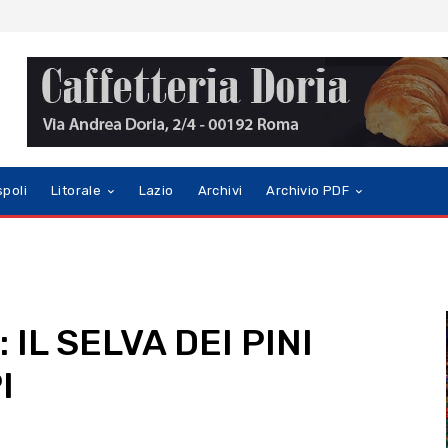
spoli
Litorale
Lazio
Archivi
Archivio PDF
 IL SELVA DEI PINI
I