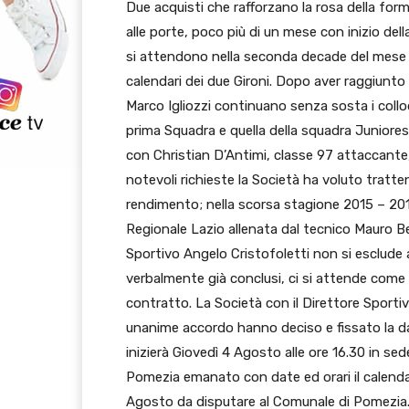
Due acquisti che rafforzano la rosa della form
alle porte, poco più di un mese con inizio de
si attendono nella seconda decade del mese 
calendari dei due Gironi. Dopo aver raggiunto 
Marco Igliozzi continuano senza sosta i colloqu
prima Squadra e quella della squadra Juniores El
con Christian D’Antimi, classe 97 attaccante,
notevoli richieste la Società ha voluto trattene
rendimento; nella scorsa stagione 2015 – 20
Regionale Lazio allenata dal tecnico Mauro Be
Sportivo Angelo Cristofoletti non si esclude a 
verbalmente già conclusi, ci si attende come l
contratto. La Società con il Direttore Sportiv
unanime accordo hanno deciso e fissato la data
inizierà Giovedì 4 Agosto alle ore 16.30 in se
Pomezia emanato con date ed orari il calendari
Agosto da disputare al Comunale di Pomezia