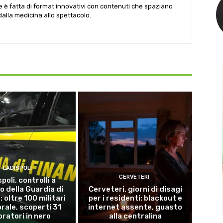
le è fatta di format innovativi con contenuti che spaziano
 dalla medicina allo spettacolo.
LADISPOLI
CERVETERI
poli, controlli a
o della Guardia di
Cerveteri, giorni di disagi
 oltre 100 militari
per i residenti: blackout e
torale, scoperti 31
internet assente, guasto
oratori in nero
alla centralina