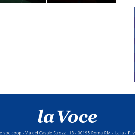
 soc coop - Via del Casale Strozzi, 13 - 00195 Roma RM - Italia - P.