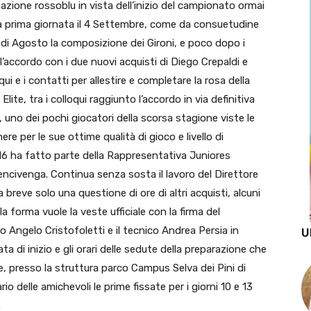
azione rossoblu in vista dell’inizio del campionato ormai
lla prima giornata il 4 Settembre, come da consuetudine
di Agosto la composizione dei Gironi, e poco dopo i
l’accordo con i due nuovi acquisti di Diego Crepaldi e
i e i contatti per allestire e completare la rosa della
ite, tra i colloqui raggiunto l’accordo in via definitiva
 uno dei pochi giocatori della scorsa stagione viste le
re per le sue ottime qualità di gioco e livello di
16 ha fatto parte della Rappresentativa Juniores
ncivenga. Continua senza sosta il lavoro del Direttore
breve solo una questione di ore di altri acquisti, alcuni
a forma vuole la veste ufficiale con la firma del
o Angelo Cristofoletti e il tecnico Andrea Persia in
U
 di inizio e gli orari delle sedute della preparazione che
de, presso la struttura parco Campus Selva dei Pini di
o delle amichevoli le prime fissate per i giorni 10 e 13
.