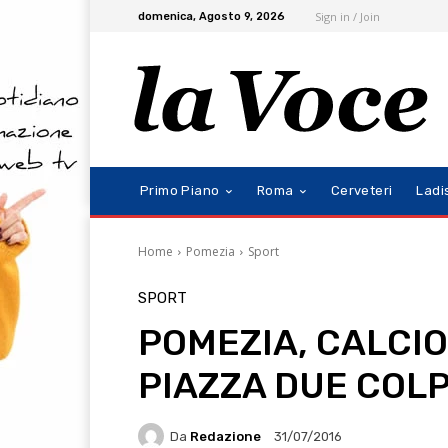
Sign in / Join
domenica, Agosto 9, 2026
Primo Piano
Roma
Cerveteri
Ladi
Home
Pomezia
Sport
SPORT
POMEZIA, CALCIO:
PIAZZA DUE COLP
Da
Redazione
31/07/2016