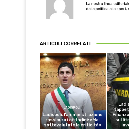
La nostra linea editoria
dalla politica allo sport,
ARTICOLI CORRELATI
Ladis
LADISPOLI
tappet
Ladispoli, l’amministrazione
Finanza:
rassicura i cittadini: «Mai
sul li
sottovalutate le criticità»
lav