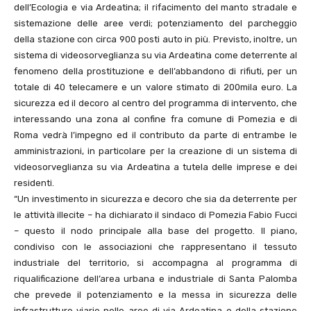
dell’Ecologia e via Ardeatina; il rifacimento del manto stradale e
sistemazione delle aree verdi; potenziamento del parcheggio
della stazione con circa 900 posti auto in più. Previsto, inoltre, un
sistema di videosorveglianza su via Ardeatina come deterrente al
fenomeno della prostituzione e dell’abbandono di rifiuti, per un
totale di 40 telecamere e un valore stimato di 200mila euro. La
sicurezza ed il decoro al centro del programma di intervento, che
interessando una zona al confine fra comune di Pomezia e di
Roma vedrà l’impegno ed il contributo da parte di entrambe le
amministrazioni, in particolare per la creazione di un sistema di
videosorveglianza su via Ardeatina a tutela delle imprese e dei
residenti.
“Un investimento in sicurezza e decoro che sia da deterrente per
le attività illecite – ha dichiarato il sindaco di Pomezia Fabio Fucci
– questo il nodo principale alla base del progetto. Il piano,
condiviso con le associazioni che rappresentano il tessuto
industriale del territorio, si accompagna al programma di
riqualificazione dell’area urbana e industriale di Santa Palomba
che prevede il potenziamento e la messa in sicurezza delle
infrastrutture viarie nelle aree di via Ardeatina e della stazione