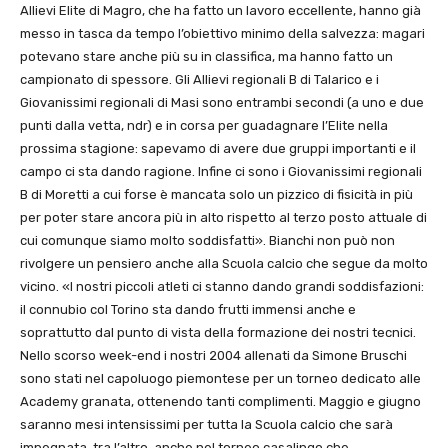
Allievi Elite di Magro, che ha fatto un lavoro eccellente, hanno già
messo in tasca da tempo l’obiettivo minimo della salvezza: magari
potevano stare anche più su in classifica, ma hanno fatto un
campionato di spessore. Gli Allievi regionali B di Talarico e i
Giovanissimi regionali di Masi sono entrambi secondi (a uno e due
punti dalla vetta, ndr) e in corsa per guadagnare l’Elite nella
prossima stagione: sapevamo di avere due gruppi importanti e il
campo ci sta dando ragione. Infine ci sono i Giovanissimi regionali
B di Moretti a cui forse è mancata solo un pizzico di fisicità in più
per poter stare ancora più in alto rispetto al terzo posto attuale di
cui comunque siamo molto soddisfatti». Bianchi non può non
rivolgere un pensiero anche alla Scuola calcio che segue da molto
vicino. «I nostri piccoli atleti ci stanno dando grandi soddisfazioni:
il connubio col Torino sta dando frutti immensi anche e
soprattutto dal punto di vista della formazione dei nostri tecnici.
Nello scorso week-end i nostri 2004 allenati da Simone Bruschi
sono stati nel capoluogo piemontese per un torneo dedicato alle
Academy granata, ottenendo tanti complimenti. Maggio e giugno
saranno mesi intensissimi per tutta la Scuola calcio che sarà
impegnata, tra l’altro, anche nel torneo casalingo che