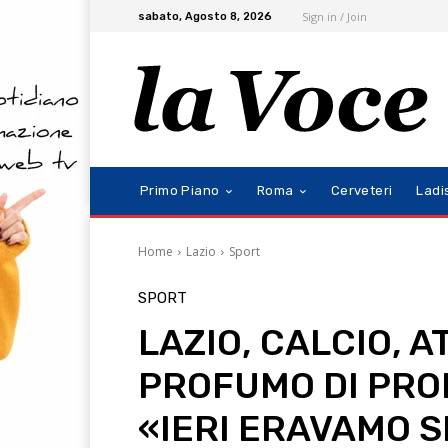
Sign in / Join
sabato, Agosto 8, 2026
Primo Piano
Roma
Cerveteri
Ladi
Home
Lazio
Sport
SPORT
LAZIO, CALCIO, A
PROFUMO DI PRO
«IERI ERAVAMO S