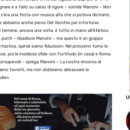
nare e a farlo su calcio di rigore – sorride Mancini – Non
c’era una festa con musica alta che ci poteva distrarre,
 e abbiamo anche perso Del Vecchio per infortunio
l termine, ancora una volta, è tutto in mano all’Atletico
 punti – ribadisce Mancini -, ma questo è un gruppo
astica, quindi siamo fiduciosi». Nel prossimo turno la
sse, poi le insidiose sfide con Fortitudo (in casa) e Roma
consapevoli – spiega Mancini – La nostra rincorsa al
siamo favoriti, ma non dobbiamo abbassare la
lla».
U