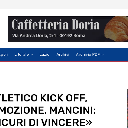
spoli
Litorale
Lazio
Archivi
Archivio PDF
TLETICO KICK OFF,
MOZIONE. MANCINI:
ICURI DI VINCERE»