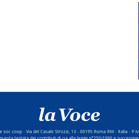
 soc coop - Via del Casale Strozzi, 13 - 00195 Roma RM - Italia - P.
questa testata dei contributi di cui alla legge n°250/1990 e successive