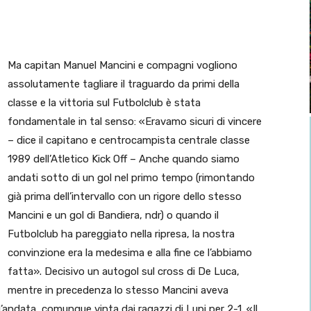
Ma capitan Manuel Mancini e compagni vogliono
assolutamente tagliare il traguardo da primi della
classe e la vittoria sul Futbolclub è stata
fondamentale in tal senso: «Eravamo sicuri di vincere
– dice il capitano e centrocampista centrale classe
1989 dell’Atletico Kick Off – Anche quando siamo
andati sotto di un gol nel primo tempo (rimontando
già prima dell’intervallo con un rigore dello stesso
Mancini e un gol di Bandiera, ndr) o quando il
Futbolclub ha pareggiato nella ripresa, la nostra
convinzione era la medesima e alla fine ce l’abbiamo
fatta». Decisivo un autogol sul cross di De Luca,
mentre in precedenza lo stesso Mancini aveva
d’andata, comunque vinta dai ragazzi di Lupi per 2-1. «Il