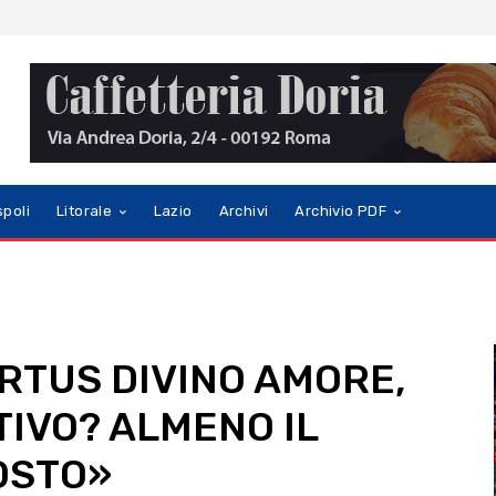
spoli
Litorale
Lazio
Archivi
Archivio PDF
IRTUS DIVINO AMORE,
TIVO? ALMENO IL
OSTO»