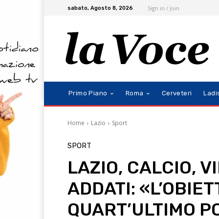
Sign in / Join
sabato, Agosto 8, 2026
Primo Piano
Roma
Cerveteri
Ladi
Home
Lazio
Sport
SPORT
LAZIO, CALCIO, V
ADDATI: «L’OBIET
QUART’ULTIMO P