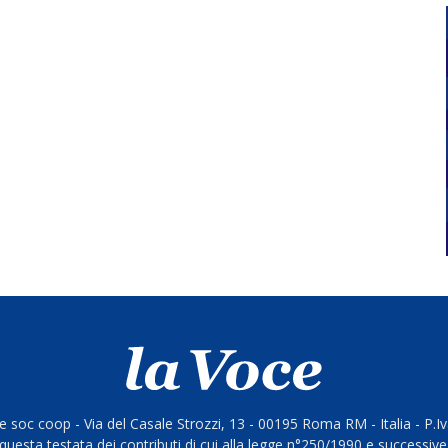
 soc coop - Via del Casale Strozzi, 13 - 00195 Roma RM - Italia - P.
questa testata dei contributi di cui alla legge n°250/1990 e successive