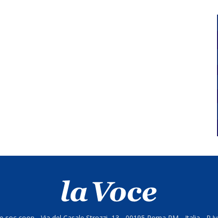
 soc coop - Via del Casale Strozzi, 13 - 00195 Roma RM - Italia - P.