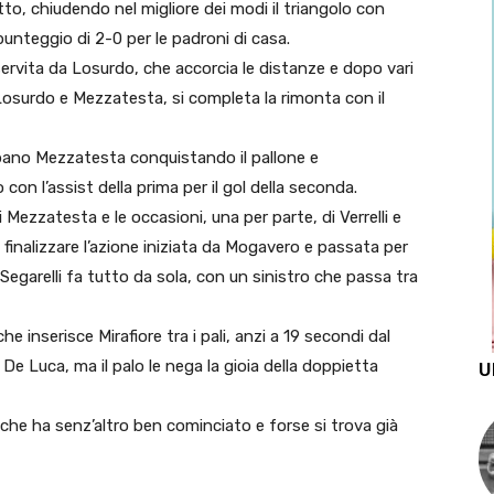
tto, chiudendo nel migliore dei modi il triangolo con
punteggio di 2-0 per le padroni di casa.
servita da Losurdo, che accorcia le distanze e dopo vari
osurdo e Mezzatesta, si completa la rimonta con il
turbano Mezzatesta conquistando il pallone e
on l’assist della prima per il gol della seconda.
 Mezzatesta e le occasioni, una per parte, di Verrelli e
o finalizzare l’azione iniziata da Mogavero e passata per
Segarelli fa tutto da sola, con un sinistro che passa tra
he inserisce Mirafiore tra i pali, anzi a 19 secondi dal
di De Luca, ma il palo le nega la gioia della doppietta
U
us che ha senz’altro ben cominciato e forse si trova già