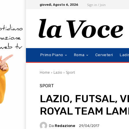
Sign in / Join
giovedì, Agosto 6, 2026
Primo Piano
Roma
Cerveteri
Ladi
Home
Lazio
Sport
SPORT
LAZIO, FUTSAL, 
ROYAL TEAM LAME
Da
Redazione
29/04/2017