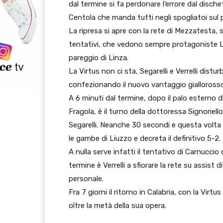
dal termine si fa perdonare l’errore dal dische
Centola che manda tutti negli spogliatoi sul 
La ripresa si apre con la rete di Mezzatesta, 
tentativi, che vedono sempre protagoniste L
pareggio di Linza.
La Virtus non ci sta, Segarelli e Verrelli dis
confezionando il nuovo vantaggio giallorosso c
A 6 minuti dal termine, dopo il palo esterno di
Fragola, è il turno della dottoressa Signoriell
Segarelli. Neanche 30 secondi e questa volta 
le gambe di Liuzzo e decreta il definitivo 5-2.
A nulla serve infatti il tentativo di Carnuccio c
termine è Verrelli a sfiorare la rete su assist 
personale.
Fra 7 giorni il ritorno in Calabria, con la Virt
oltre la metà della sua opera.