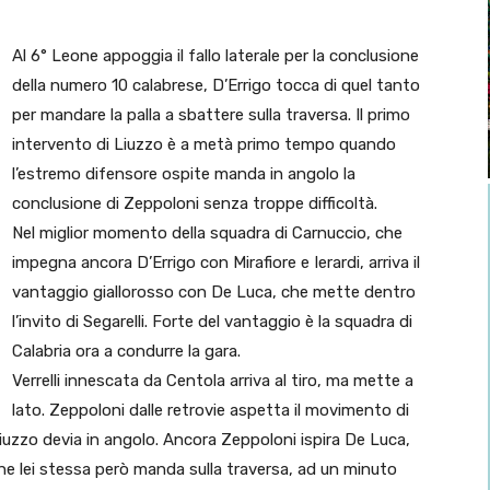
Al 6° Leone appoggia il fallo laterale per la conclusione
della numero 10 calabrese, D’Errigo tocca di quel tanto
per mandare la palla a sbattere sulla traversa. Il primo
intervento di Liuzzo è a metà primo tempo quando
l’estremo difensore ospite manda in angolo la
conclusione di Zeppoloni senza troppe difficoltà.
Nel miglior momento della squadra di Carnuccio, che
impegna ancora D’Errigo con Mirafiore e Ierardi, arriva il
vantaggio giallorosso con De Luca, che mette dentro
l’invito di Segarelli. Forte del vantaggio è la squadra di
Calabria ora a condurre la gara.
Verrelli innescata da Centola arriva al tiro, ma mette a
lato. Zeppoloni dalle retrovie aspetta il movimento di
Liuzzo devia in angolo. Ancora Zeppoloni ispira De Luca,
e che lei stessa però manda sulla traversa, ad un minuto