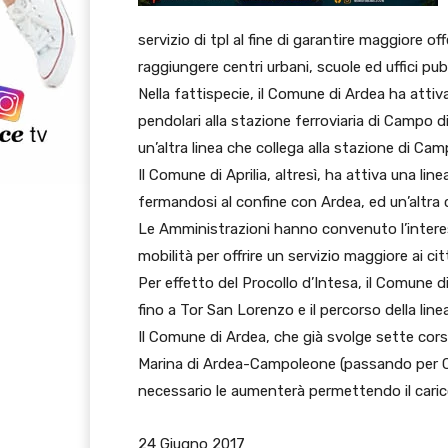
servizio di tpl al fine di garantire maggiore o
raggiungere centri urbani, scuole ed uffici pubb
Nella fattispecie, il Comune di Ardea ha attiv
pendolari alla stazione ferroviaria di Campo 
un’altra linea che collega alla stazione di C
Il Comune di Aprilia, altresì, ha attiva una li
fermandosi al confine con Ardea, ed un’altra 
Le Amministrazioni hanno convenuto l’interes
mobilità per offrire un servizio maggiore ai cit
Per effetto del Procollo d’Intesa, il Comune di
fino a Tor San Lorenzo e il percorso della lin
Il Comune di Ardea, che già svolge sette corse
Marina di Ardea-Campoleone (passando per Casa
necessario le aumenterà permettendo il carico
24 Giugno 2017