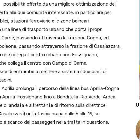
possibilità offerte da una migliore ottimizzazione del
fferta alle due comunità interessate, in particolare per
lici, stazioni ferroviarie e le zone balneari.
a una linea di trasporto urbano che porta i propri
di Carne, passando attraverso la frazione Cogna, ed
ampoleone, passando attraverso la frazione di Casalazzara.
nea che collega il centro urbano con Fossignano,
che collega il centro con Campo di Carne.
se di entrambe a mettere a sistema i due piani di
tadini.
 Aprilia prolunga il percorso della linea bus Aprilia-Cogna
ea Aprilia-Fossignano fino a Banditella-Rio Verde-Ardea.
U
 di andata e altrettante di ritorno sulla direttrice
lazzara) nella fascia oraria dalle 6 alle 19, se
 e scarico dei passeggeri nella tratta in questione.