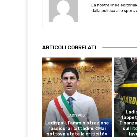
La nostra linea editoria
dalla politica allo sport,
ARTICOLI CORRELATI
Ladis
LADISPOLI
tappet
Ladispoli, l’amministrazione
Finanza:
rassicura i cittadini: «Mai
sul li
sottovalutate le criticità»
lav