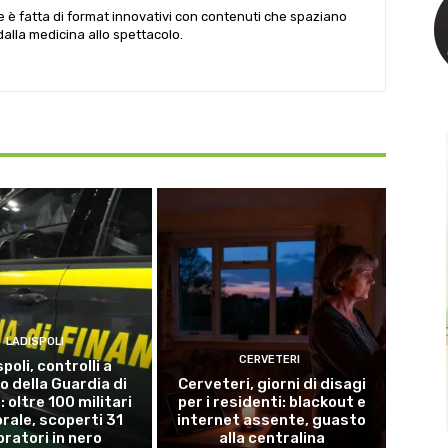
le è fatta di format innovativi con contenuti che spaziano
 dalla medicina allo spettacolo.
LADISPOLI
CERVETERI
poli, controlli a
o della Guardia di
Cerveteri, giorni di disagi
 oltre 100 militari
per i residenti: blackout e
torale, scoperti 31
internet assente, guasto
oratori in nero
alla centralina