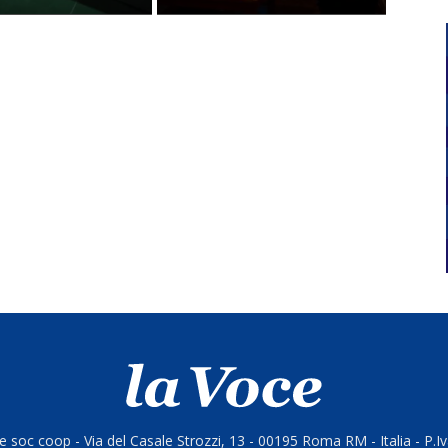
 soc coop - Via del Casale Strozzi, 13 - 00195 Roma RM - Italia - P.