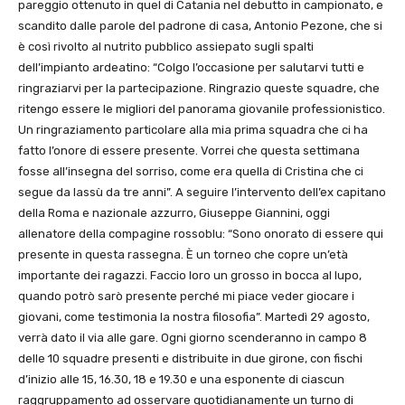
pareggio ottenuto in quel di Catania nel debutto in campionato, e
scandito dalle parole del padrone di casa, Antonio Pezone, che si
è così rivolto al nutrito pubblico assiepato sugli spalti
dell’impianto ardeatino: “Colgo l’occasione per salutarvi tutti e
ringraziarvi per la partecipazione. Ringrazio queste squadre, che
ritengo essere le migliori del panorama giovanile professionistico.
Un ringraziamento particolare alla mia prima squadra che ci ha
fatto l’onore di essere presente. Vorrei che questa settimana
fosse all’insegna del sorriso, come era quella di Cristina che ci
segue da lassù da tre anni”. A seguire l’intervento dell’ex capitano
della Roma e nazionale azzurro, Giuseppe Giannini, oggi
allenatore della compagine rossoblu: “Sono onorato di essere qui
presente in questa rassegna. È un torneo che copre un’età
importante dei ragazzi. Faccio loro un grosso in bocca al lupo,
quando potrò sarò presente perché mi piace veder giocare i
giovani, come testimonia la nostra filosofia”. Martedì 29 agosto,
verrà dato il via alle gare. Ogni giorno scenderanno in campo 8
delle 10 squadre presenti e distribuite in due girone, con fischi
d’inizio alle 15, 16.30, 18 e 19.30 e una esponente di ciascun
raggruppamento ad osservare quotidianamente un turno di