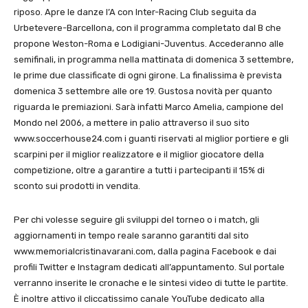
riposo. Apre le danze l’A con Inter-Racing Club seguita da
Urbetevere-Barcellona, con il programma completato dal B che
propone Weston-Roma e Lodigiani-Juventus. Accederanno alle
semifinali, in programma nella mattinata di domenica 3 settembre,
le prime due classificate di ogni girone. La finalissima è prevista
domenica 3 settembre alle ore 19. Gustosa novità per quanto
riguarda le premiazioni. Sarà infatti Marco Amelia, campione del
Mondo nel 2006, a mettere in palio attraverso il suo sito
www.soccerhouse24.com i guanti riservati al miglior portiere e gli
scarpini per il miglior realizzatore e il miglior giocatore della
competizione, oltre a garantire a tutti i partecipanti il 15% di
sconto sui prodotti in vendita.
Per chi volesse seguire gli sviluppi del torneo o i match, gli
aggiornamenti in tempo reale saranno garantiti dal sito
www.memorialcristinavarani.com, dalla pagina Facebook e dai
profili Twitter e Instagram dedicati all’appuntamento. Sul portale
verranno inserite le cronache e le sintesi video di tutte le partite.
È inoltre attivo il cliccatissimo canale YouTube dedicato alla