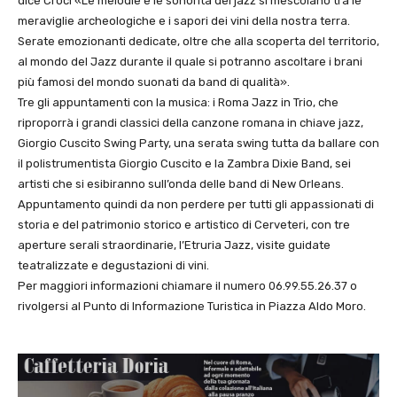
dice Croci «Le melodie e le sonorità del jazz si mescolano tra le
meraviglie archeologiche e i sapori dei vini della nostra terra.
Serate emozionanti dedicate, oltre che alla scoperta del territorio,
al mondo del Jazz durante il quale si potranno ascoltare i brani
più famosi del mondo suonati da band di qualità».
Tre gli appuntamenti con la musica: i Roma Jazz in Trio, che
riproporrà i grandi classici della canzone romana in chiave jazz,
Giorgio Cuscito Swing Party, una serata swing tutta da ballare con
il polistrumentista Giorgio Cuscito e la Zambra Dixie Band, sei
artisti che si esibiranno sull’onda delle band di New Orleans.
Appuntamento quindi da non perdere per tutti gli appassionati di
storia e del patrimonio storico e artistico di Cerveteri, con tre
aperture serali straordinarie, l’Etruria Jazz, visite guidate
teatralizzate e degustazioni di vini.
Per maggiori informazioni chiamare il numero 06.99.55.26.37 o
rivolgersi al Punto di Informazione Turistica in Piazza Aldo Moro.