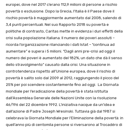
europei, dove nel 2017 c’erano 112,9 milioni di persone a rischio
povertà o esclusione. Dopo la Grecia, l’Italia è il Paese dove il
rischio povertà è maggiormente aumentato dal 2008, salendo di
3,4 punti percentuali. Nel suo Rapporto 2018 su povertà e
politiche di contrasto, Caritas mette in evidenza i duri effetti della
crisi sulla popolazione italiana. Il numero dei poveri assoluti –
ricorda l’organizzazione rilanciando i dati Istat – “continua ad
aumentare” e supera i 5 milioni. “Dagli anni pre-crisi ad oggi il
numero dei poveri è aumentato del 182%, un dato che dà il senso
dello stravolgimento” causato dalla crisi. Una situazione in
controtendenza rispetto all’Unione europea, dove il rischio di
povertà è salito solo dal 2009 al 2012, raggiungendo il picco del
25% per poi scendere costantemente fino ad oggi. La Giornata
mondiale per l’eradicazione della povertà è stata istituita
dall’Assemblea Generale delle Nazioni Unite con la risoluzione
46/196 del 22 dicembre 1992. L’iniziativa nacque da un’idea e
dall’azione di Padre Joseph Wresinski. Tuttavia già dal 1987 si
celebrava la Giornata Mondiale per l’Eliminazione della povertà: in
quell’anno più di centomila persone si riversarono al Trocadéro di