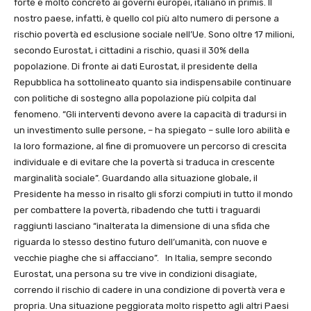
forte e molto concreto ai governi europei, italiano in primis. Il
nostro paese, infatti, è quello col più alto numero di persone a
rischio povertà ed esclusione sociale nell’Ue. Sono oltre 17 milioni,
secondo Eurostat, i cittadini a rischio, quasi il 30% della
popolazione. Di fronte ai dati Eurostat, il presidente della
Repubblica ha sottolineato quanto sia indispensabile continuare
con politiche di sostegno alla popolazione più colpita dal
fenomeno. “Gli interventi devono avere la capacità di tradursi in
un investimento sulle persone, – ha spiegato – sulle loro abilità e
la loro formazione, al fine di promuovere un percorso di crescita
individuale e di evitare che la povertà si traduca in crescente
marginalità sociale”. Guardando alla situazione globale, il
Presidente ha messo in risalto gli sforzi compiuti in tutto il mondo
per combattere la povertà, ribadendo che tutti i traguardi
raggiunti lasciano “inalterata la dimensione di una sfida che
riguarda lo stesso destino futuro dell’umanità, con nuove e
vecchie piaghe che si affacciano”. In Italia, sempre secondo
Eurostat, una persona su tre vive in condizioni disagiate,
correndo il rischio di cadere in una condizione di povertà vera e
propria. Una situazione peggiorata molto rispetto agli altri Paesi