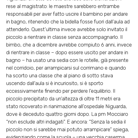
rese al magistrato: le maestre sarebbero entrambe
responsabili per aver fatto uscire il bambino per andare
in bagno, ritenendo che la bidella fosse fuori dall’aula ad
attenderlo. Quest’ultima invece avrebbe solo invitato il
piccolo a rientrare in classe senza accompagnarlo. Il
bimbo, che a dicembre avrebbe compiuto 6 anni, invece
di rientrare in classe – dopo essere uscito per andare in
bagno – ha usato una sedia con le rotelle, già presente
nel corridoio, per arrampicarsi sul corrimano e quando
ha scorto una classe che al piano di sotto stava
uscendo dall’aula si è incuriosito, si è sporto
eccessivamente finendo per perdere l’equilibrio. Il
piccolo precipitato da un’altezza di oltre 11 metri era
stato ricoverato in rianimazione all’ospedale Niguarda,
dove è deceduto quattro giorni dopo. La pm Mocciaro
“non esclude altri indagati”. E ancora: “Senza la sedia il
piccolo non si sarebbe mai potuto arrampicare” spiega,
evidenziando come la scuola – una vecchia caserma