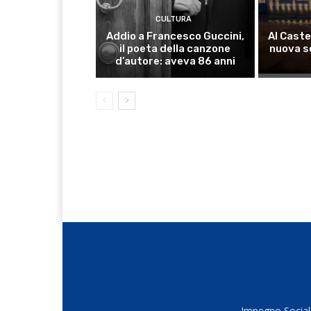
CULTURA
Addio a Francesco Guccini,
Al Caste
il poeta della canzone
nuova s
d’autore: aveva 86 anni
Impegno Sociale