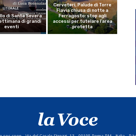
Cerveteri, Palude di Torre
LITORALE
Flavia chiusa di notte a
llo di Santa Severa
Ferragosto: stop agli
ettimana di grandi
accessi per tutelare l’area
eventi
protetta
 soc coop - Via del Casale Strozzi, 13 - 00195 Roma RM - Italia - P.