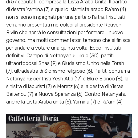
di 57 deputati, compresa la Lista Araba Unita. Il partito
di destra Yamina (7) e quello islamista arabo Ra’am (4)
non si sono impegnati per una parte o l’altra. I risultati
verranno presentati mercoledì al presidente Reuven
Rivlin che aprirà le consultazioni per formare il nuovo
governo, ma molti commentatori temono che si finisca
per andare a votare una quinta volta. Ecco i risultati
definitivi. Campo di Netanyahu: Likud (30), partiti
ultraortodossi Shas (9) e Giudaismo Unito nella Torah
(7), ultradestra di Sionismo religioso (6). Partiti contrari a
Netanyahu: centristi Yesh Atid (17) e Blu e Bianco (8), la
sinistra di laburisti (7) e Meretz (6) e la destra di Yisrael
Beitenou (7) e Nuova Speranza (6). Contro Netanyahu
anche la Lista Araba unita (6). Yamina (7) e Ra’am (4).