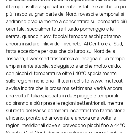
il tempo risulterà spiccatamente instabile e anche un po’
più fresco su gran parte del Nord: rovesci e temporali si
andranno gradualmente a concentrare sul comparto più
orientale, specialmente tra il tardo pomeriggio e la
serata, quando nuovi focolai temporaleschi potranno
ancora insidiare i rilievi del Triveneto. Al Centro e al Sud,
fatta eccezione per qualche disturbo sul Nord della
Toscana, il weekend trascorrerà all’insegna di un tempo
ampiamente stabile, soleggiato e anche molto caldo,
con picchi di temperatura oltre i 40°C specialmente
sulle regioni meridionali. Il team del sito www.ilmeteo.it
avvisa inoltre che la prossima settimana vedrà ancora
una volta l’Italia spaccata in due: piogge e temporali
colpiranno a più riprese le regioni settentrionali, mentre
sul resto del Paese dominerà incontrastato l’anticiclone
africano, pronto ad arroventare ancora una volta le
regioni meridionali dove si prevedono picchi fino a 44°C.
Sabato 31: al Nord, dapprima soleggiato, poi più nubi e