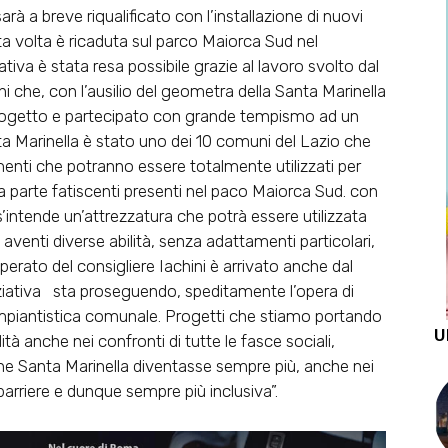
rà a breve riqualificato con l’installazione di nuovi
sta volta è ricaduta sul parco Maiorca Sud nel
iativa è stata resa possibile grazie al lavoro svolto dal
i che, con l’ausilio del geometra della Santa Marinella
n progetto e partecipato con grande tempismo ad un
 Marinella è stato uno dei 10 comuni del Lazio che
menti che potranno essere totalmente utilizzati per
ma parte fatiscenti presenti nel paco Maiorca Sud. con
s’intende un’attrezzatura che potrà essere utilizzata
venti diverse abilità, senza adattamenti particolari,
perato del consigliere Iachini è arrivato anche dal
ziativa sta proseguendo, speditamente l’opera di
ll’impiantistica comunale. Progetti che stiamo portando
U
à anche nei confronti di tutte le fasce sociali,
che Santa Marinella diventasse sempre più, anche nei
 barriere e dunque sempre più inclusiva”.