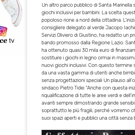
Un altro parco pubblico di Santa Marinella sa
giochi inclusivi per bambini. La scelta que
popoloso rione a nord della cittadina. L’iniz
consigliere delegato al verde Jacopo Iachin
Servizi Oliviero di Giustino, ha redatto u
bando promosso dalla Regione Lazio. Santa
ha ottenuto quasi 30 mila euro di finanzia
sostituire i giochi in legno ormai in massi
nuovi giochi inclusivi. Con questo termine 
da una vasta gamma di utenti anche bimbi a
senza progettazioni speciali Un plauso all’o
sindaco Pietro Tidei “Anche con questa ini
riqualificazione di tutte le aree verdi e de
avanti sempre dimostrando grande sensibilit
soprattutto le più fragili, perché vorremo 
suoi spazi aperti e pubblici una città senza