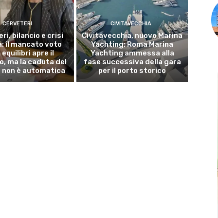
CERVETERI
CIVITAVECCHIA
ri, bilancio e crisi
Civitavecchia, nuovo Marina
a: il mancato voto
Yachting: Roma Marina
 equilibri apre il
Yachting ammessa alla
o, ma la caduta del
fase successiva della gara
 non è automatica
per il porto storico