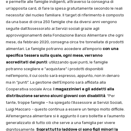
e permette alle famiglie indigenti, attraverso la consegna di
un’apposita card, di fare la spesa gratuitamente secondo le reali
necessita’ del nucleo familiare. Il target di riferimento è composto
da una base di circa 250 famiglie che da diversi anni vengono
seguite dall’Assessorato ai Servizi sociali grazie agli
approvvigionamenti della Fondazione Banco Alimentare che ogni
mese, da febbraio 2020, consegna circa tre tonnellate di prodotti
alimentari. Le famiglie potranno accedere all’emporio
con una
specifica tessera sulla quale, ogni mese, verranno
accreditati dei punti
: utilizzando quei punti, le famiglie
potranno scegliere e “acquistare” i prodotti disponibili
nell’emporio, il cui costo sarà espresso, appunto, non in denaro
ma in “punti”. La gestione dell’Emporio sarà affidata alla
Cooperativa sociale Arca:
i magazzinieri e gli addetti alla
distribuzione saranno alcuni giovani con disabilità
. “Per
tante, troppe famiglie – ha spiegato l’Assessore ai Servizi Sociali,
Luigi Maccaro – questo continua a essere un tempo molto difficile.
All’emergenza alimentare si è aggiunto il caro bollette e l’aumento
generalizzato di tutto ciò che serve a una famiglia per vivere
dignitosamente.
Soprattutto laddove ci sono figli minori la