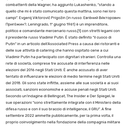
combattenti della Wagner, ha aggiunto Lukashenko, “stando a
quello che mi è stato comunicato questa mattina, sono nei loro
campi”. Evgenij Viktorovič Prigožin (in russo: Евге́ний Ви́кторович
Приго́жин?; Leningrado, 1º giugno 1961) è un imprenditore,
politico e comandante mercenario russo,[1] con stretti legami con
il presidente russo Vladimir Putin. È stato definito “il cuoco di
Putin” in un articolo dell’Associated Press a causa dei ristoranti e
delle sue attività di catering che hanno ospitato cene a cui
Vladimir Putin ha partecipato con dignitari stranieri. Controlla una
rete di società, comprese tre accusate di interferenza nelle
elezioni del 2016 negli Stati Uniti. È anche accusato di aver
tentato di influenzare le elezioni di medio termine negli Stati Uniti
del 2018. Gli sono state inflitte, assieme alle sue società e ai suoi
associati, sanzioni economiche e accuse penali negli Stati Uniti.
Secondo un’indagine di Bellingcat, The Insider e Der Spiegel, le
sue operazioni “sono strettamente integrate con il Ministero della
difesa russo e con il suo braccio di intelligence, il GRU”. A fine
settembre 2022 ammette pubblicamente, per la prima volta, il
proprio coinvolgimento nella fondazione della compagnia militare