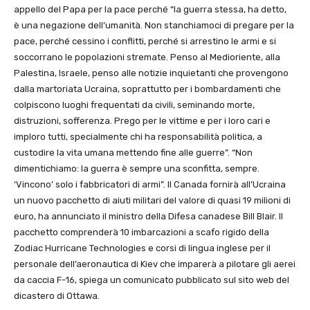
appello del Papa per la pace perché “la guerra stessa, ha detto,
è una negazione dell’umanità. Non stanchiamoci di pregare per la
pace, perché cessino i conflitti, perché si arrestino le armi e si
soccorrano le popolazioni stremate. Penso al Medioriente, alla
Palestina, Israele, penso alle notizie inquietanti che provengono
dalla martoriata Ucraina, soprattutto per i bombardamenti che
colpiscono luoghi frequentati da civili, seminando morte,
distruzioni, sofferenza. Prego per le vittime e per i loro cari e
imploro tutti, specialmente chi ha responsabilità politica, a
custodire la vita umana mettendo fine alle guerre”. “Non
dimentichiamo: la guerra è sempre una sconfitta, sempre.
‘Vincono’ solo i fabbricatori di armi”. Il Canada fornirà all’Ucraina
un nuovo pacchetto di aiuti militari del valore di quasi 19 milioni di
euro, ha annunciato il ministro della Difesa canadese Bill Blair. Il
pacchetto comprenderà 10 imbarcazioni a scafo rigido della
Zodiac Hurricane Technologies e corsi di lingua inglese per il
personale dell’aeronautica di Kiev che imparerà a pilotare gli aerei
da caccia F-16, spiega un comunicato pubblicato sul sito web del
dicastero di Ottawa.