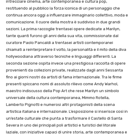
intrecciare cinema, arte contemporanea e cultura pop,
restituendo al pubblico la forza iconica di un personaggio che
continua ancora oggi a influenzare immaginario collettivo, moda e
comunicazione. Il cuore della mostra è suddiviso in due grandi
sezioni. La prima raccoglie trentasei opere dedicate a Marilyn,
tante quanti furono gli anni della sua vita, commissionate dal
curatore Paolo Pancaldi a trentasei artisti contemporanei
chiamati a reinterpretare il volto, la personalità e il mito della diva
hollywoodiana attraverso tecniche e linguaggi differenti. La
seconda sezione ospita invece una prestigiosa raccolta di opere
provenienti da collezioni private, realizzate dagli anni Sessanta
fino ai giorni nostri da artisti di fama internazionale. Tra le firme
presenti spiccano nomi di assoluto rilievo come Andy Warhol,
maestro indiscusso della Pop Art che rese Marilyn un simbolo
universale della cultura contemporanea, Mimmo Rotella,
Lamberto Pignotti e numerosi altri protagonisti della scena
artistica italiana e internazionale. L’esposizione si inserisce così in
un’estate culturale che punta a trasformare il Castello di Santa
Severa in uno dei principali poli artistici e turistici del litorale
laziale, con iniziative capaci di unire storia, arte contemporanea e