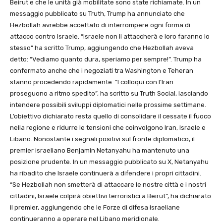
Beirut e che le unità già mobilitate sono state richiamate. In un
messaggio pubblicato su Truth, Trump ha annunciato che
Hezbollah avrebbe accettato di interrompere ogni forma di
attacco contro Israele. “Israele non li attaccherà e loro faranno lo
stesso” ha scritto Trump, aggiungendo che Hezbollah aveva
detto: “Vediamo quanto dura, speriamo per sempre!”. Trump ha
confermato anche che i negoziati tra Washington e Teheran
stanno procedendo rapidamente. “I colloqui con l’Iran
proseguono a ritmo spedito”, ha scritto su Truth Social, lasciando
intendere possibili sviluppi diplomatici nelle prossime settimane.
L’obiettivo dichiarato resta quello di consolidare il cessate il fuoco
nella regione e ridurre le tensioni che coinvolgono Iran, Israele e
Libano. Nonostante i segnali positivi sul fronte diplomatico, il
premier israeliano Benjamin Netanyahu ha mantenuto una
posizione prudente. In un messaggio pubblicato su X, Netanyahu
ha ribadito che Israele continuerà a difendere i propri cittadini.
“Se Hezbollah non smetterà di attaccare le nostre città e i nostri
cittadini, Israele colpirà obiettivi terroristici a Beirut”, ha dichiarato
il premier, aggiungendo che le Forze di difesa israeliane
continueranno a operare nel Libano meridionale.