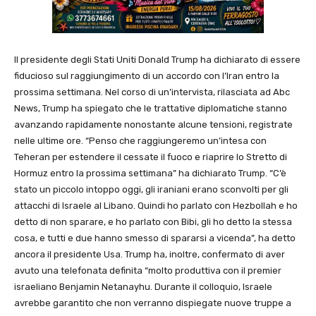
Il presidente degli Stati Uniti Donald Trump ha dichiarato di essere
fiducioso sul raggiungimento di un accordo con l’Iran entro la
prossima settimana. Nel corso di un’intervista, rilasciata ad Abc
News, Trump ha spiegato che le trattative diplomatiche stanno
avanzando rapidamente nonostante alcune tensioni, registrate
nelle ultime ore. “Penso che raggiungeremo un’intesa con
Teheran per estendere il cessate il fuoco e riaprire lo Stretto di
Hormuz entro la prossima settimana” ha dichiarato Trump. “C’è
stato un piccolo intoppo oggi, gli iraniani erano sconvolti per gli
attacchi di Israele al Libano. Quindi ho parlato con Hezbollah e ho
detto di non sparare, e ho parlato con Bibi, gli ho detto la stessa
cosa, e tutti e due hanno smesso di spararsi a vicenda”, ha detto
ancora il presidente Usa. Trump ha, inoltre, confermato di aver
avuto una telefonata definita “molto produttiva con il premier
israeliano Benjamin Netanayhu. Durante il colloquio, Israele
avrebbe garantito che non verranno dispiegate nuove truppe a