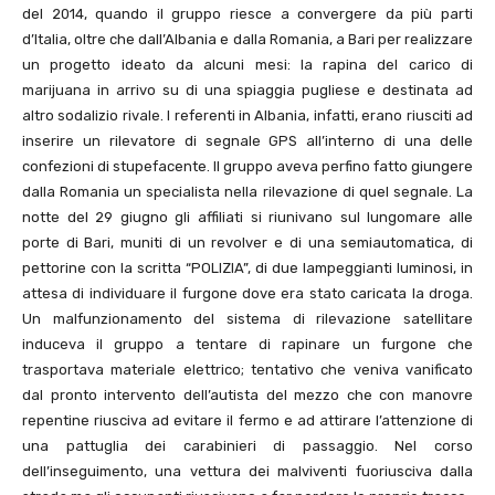
del 2014, quando il gruppo riesce a convergere da più parti
d’Italia, oltre che dall’Albania e dalla Romania, a Bari per realizzare
un progetto ideato da alcuni mesi: la rapina del carico di
marijuana in arrivo su di una spiaggia pugliese e destinata ad
altro sodalizio rivale. I referenti in Albania, infatti, erano riusciti ad
inserire un rilevatore di segnale GPS all’interno di una delle
confezioni di stupefacente. Il gruppo aveva perfino fatto giungere
dalla Romania un specialista nella rilevazione di quel segnale. La
notte del 29 giugno gli affiliati si riunivano sul lungomare alle
porte di Bari, muniti di un revolver e di una semiautomatica, di
pettorine con la scritta “POLIZIA”, di due lampeggianti luminosi, in
attesa di individuare il furgone dove era stato caricata la droga.
Un malfunzionamento del sistema di rilevazione satellitare
induceva il gruppo a tentare di rapinare un furgone che
trasportava materiale elettrico; tentativo che veniva vanificato
dal pronto intervento dell’autista del mezzo che con manovre
repentine riusciva ad evitare il fermo e ad attirare l’attenzione di
una pattuglia dei carabinieri di passaggio. Nel corso
dell’inseguimento, una vettura dei malviventi fuoriusciva dalla