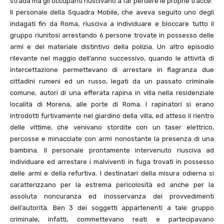
strada ma gli occupanti riuscivano a far perdere le proprie tracce.
Il personale della Squadra Mobile, che aveva seguito uno degli
indagati fin da Roma, riusciva a individuare e bloccare tutto il
gruppo riunitosi arrestando 6 persone trovate in possesso delle
armi e del materiale distintivo della polizia. Un altro episodio
rilevante nel maggio dell’anno successivo, quando le attività di
intercettazione permettevano di arrestare in flagranza due
cittadini rumeni ed un russo, legati da un passato criminale
comune, autori di una efferata rapina in villa nella residenziale
località di Morena, alle porte di Roma. I rapinatori si erano
introdotti furtivamente nel giardino della villa, ed atteso il rientro
delle vittime, che venivano stordite con un taser elettrico,
percosse e minacciate con armi nonostante la presenza di una
bambina. Il personale prontamente intervenuto riusciva ad
individuare ed arrestare i malviventi in fuga trovati in possesso
delle armi e della refurtiva. I destinatari della misura odierna si
caratterizzano per la estrema pericolosità ed anche per la
assoluta noncuranza ed inosservanza dei provvedimenti
dell’autorità. Ben 3 dei soggetti appartenenti a tale gruppo
criminale, infatti, commettevano reati e partecipavano