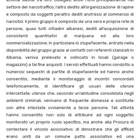
settore del narcotraffico, l’altro dedito all’organizzazione di rapine
e composto da soggetti peraltro dediti anch’essi al commercio di
narcotici. Il primo gruppo è composto da una vera e propria rete di
persone, quasi tutti cittadini albanesi, dediti all’acquisizione di
consistenti quantitativi di marijuana ed alla loro
commercializzazione; in particolare lo stupefacente, entrato nella
disponibilità del gruppo grazie ai contatti con referenti stanziati in
Albania, veniva prelevato e collocato in locali (garage o
magazzini) a tal fine acquisiti. I servizi effettuati hanno condotto a
numerosi sequestri di partite di stupefacente ed hanno anche
consentito, mediante il monitoraggio di incontri concordati
telefonicamente, di identificare gli usuari delle utenze
intercettate; utenze che, secondo un’abitudine consolidata negli
ambienti criminali, venivano di frequente dismesse e sostituite
con altre intestate ovviamente a terze persone. Tali attività
hanno consentito non solo di attribuire ad ogni soggetto
monitorato un proprio ruolo specifico, ma anche alla Procura di
contestare il vincolo associativo; di dimostrare che gli affiliati
erano uniti da un comune patto associativo ed una