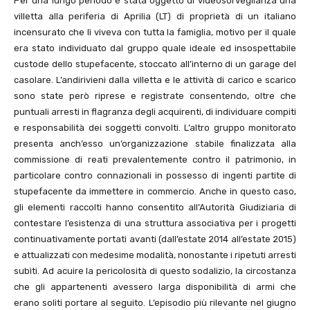
Per una lungo periodo è stata oggetto di videosorveglianza una
villetta alla periferia di Aprilia (LT) di proprietà di un italiano
incensurato che lì viveva con tutta la famiglia, motivo per il quale
era stato individuato dal gruppo quale ideale ed insospettabile
custode dello stupefacente, stoccato all’interno di un garage del
casolare. L’andirivieni dalla villetta e le attività di carico e scarico
sono state però riprese e registrate consentendo, oltre che
puntuali arresti in flagranza degli acquirenti, di individuare compiti
e responsabilità dei soggetti convolti. L’altro gruppo monitorato
presenta anch’esso un’organizzazione stabile finalizzata alla
commissione di reati prevalentemente contro il patrimonio, in
particolare contro connazionali in possesso di ingenti partite di
stupefacente da immettere in commercio. Anche in questo caso,
gli elementi raccolti hanno consentito all’Autorità Giudiziaria di
contestare l’esistenza di una struttura associativa per i progetti
continuativamente portati avanti (dall’estate 2014 all’estate 2015)
e attualizzati con medesime modalità, nonostante i ripetuti arresti
subìti. Ad acuire la pericolosità di questo sodalizio, la circostanza
che gli appartenenti avessero larga disponibilità di armi che
erano soliti portare al seguito. L’episodio più rilevante nel giugno