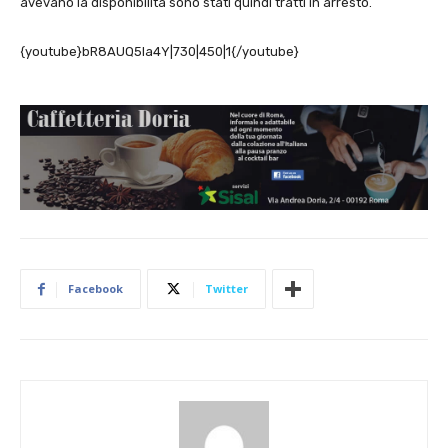
avevano la disponibilità sono stati quindi tratti in arresto.
{youtube}bR8AUQ5la4Y|730|450|1{/youtube}
Facebook
Twitter