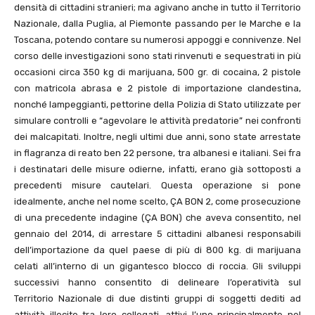
densità di cittadini stranieri; ma agivano anche in tutto il Territorio
Nazionale, dalla Puglia, al Piemonte passando per le Marche e la
Toscana, potendo contare su numerosi appoggi e connivenze. Nel
corso delle investigazioni sono stati rinvenuti e sequestrati in più
occasioni circa 350 kg di marijuana, 500 gr. di cocaina, 2 pistole
con matricola abrasa e 2 pistole di importazione clandestina,
nonché lampeggianti, pettorine della Polizia di Stato utilizzate per
simulare controlli e “agevolare le attività predatorie” nei confronti
dei malcapitati. Inoltre, negli ultimi due anni, sono state arrestate
in flagranza di reato ben 22 persone, tra albanesi e italiani. Sei fra
i destinatari delle misure odierne, infatti, erano già sottoposti a
precedenti misure cautelari. Questa operazione si pone
idealmente, anche nel nome scelto, ÇA BON 2, come prosecuzione
di una precedente indagine (ÇA BON) che aveva consentito, nel
gennaio del 2014, di arrestare 5 cittadini albanesi responsabili
dell’importazione da quel paese di più di 800 kg. di marijuana
celati all’interno di un gigantesco blocco di roccia. Gli sviluppi
successivi hanno consentito di delineare l’operatività sul
Territorio Nazionale di due distinti gruppi di soggetti dediti ad
attività illecite tra loro collegati, attivi l’uno principalmente nel