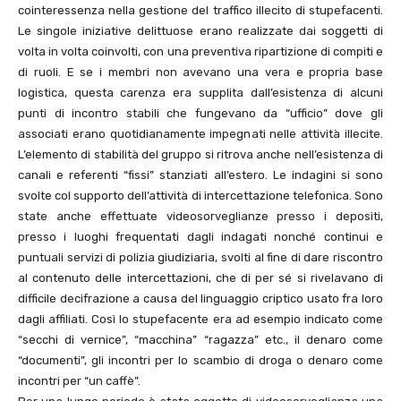
cointeressenza nella gestione del traffico illecito di stupefacenti.
Le singole iniziative delittuose erano realizzate dai soggetti di
volta in volta coinvolti, con una preventiva ripartizione di compiti e
di ruoli. E se i membri non avevano una vera e propria base
logistica, questa carenza era supplita dall’esistenza di alcuni
punti di incontro stabili che fungevano da “ufficio” dove gli
associati erano quotidianamente impegnati nelle attività illecite.
L’elemento di stabilità del gruppo si ritrova anche nell’esistenza di
canali e referenti “fissi” stanziati all’estero. Le indagini si sono
svolte col supporto dell’attività di intercettazione telefonica. Sono
state anche effettuate videosorveglianze presso i depositi,
presso i luoghi frequentati dagli indagati nonché continui e
puntuali servizi di polizia giudiziaria, svolti al fine di dare riscontro
al contenuto delle intercettazioni, che di per sé si rivelavano di
difficile decifrazione a causa del linguaggio criptico usato fra loro
dagli affiliati. Così lo stupefacente era ad esempio indicato come
“secchi di vernice”, “macchina” “ragazza” etc., il denaro come
“documenti”, gli incontri per lo scambio di droga o denaro come
incontri per “un caffè”.