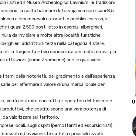
io i siti ed il Museo Archeologico Lavinium, le tradizioni
omarine, la realtà balneare di Torvajanica con i suoi 8,5
alneari e innumerevoli ristoranti e pubblici esercizi, le
he i quasi 2.500 posti letto in esercizi alberghieri.
nulla da invidiare a molte altre località turistiche
berghieri, addirittura terza nella categoria 4 stelle.
a chi la frequenta e ben conosciuta per molti motivi, più
sue attrazioni (come Zoomarine) con le quali viene
 i temi della notorietà, del gradimento e dell’esperienza
essarie per affermare il valore di una marca locale ben
io, verrà costruito con tutti gli operatori del turismo e
U
ori produttivi, che costituiscono una vera potenza di
a valorizzare sul territorio.
imprese locali, sugli ospiti (pernottanti ed escursionisti),
eressati ed ovviamente su tutti i possibili risvolti