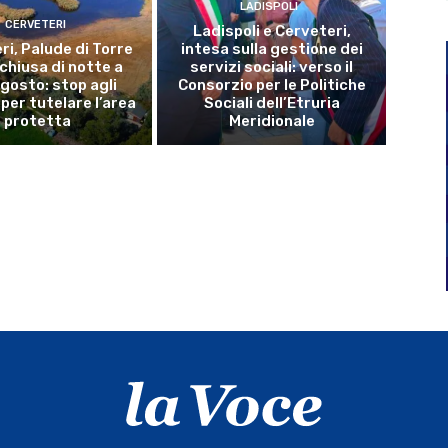
LADISPOLI
CERVETERI
Ladispoli e Cerveteri,
ri, Palude di Torre
intesa sulla gestione dei
 chiusa di notte a
servizi sociali: verso il
gosto: stop agli
Consorzio per le Politiche
per tutelare l’area
Sociali dell’Etruria
protetta
Meridionale