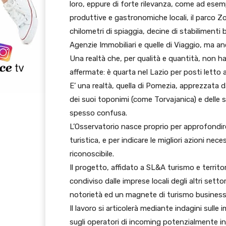
loro, eppure di forte rilevanza, come ad esemp
produttive e gastronomiche locali, il parco Zo
chilometri di spiaggia, decine di stabilimenti b
Agenzie Immobiliari e quelle di Viaggio, ma anc
Una realtà che, per qualità e quantità, non ha 
affermate: è quarta nel Lazio per posti letto al
E’ una realtà, quella di Pomezia, apprezzata d
dei suoi toponimi (come Torvajanica) e delle 
spesso confusa.
L’Osservatorio nasce proprio per approfondire
turistica, e per indicare le migliori azioni nec
riconoscibile.
Il progetto, affidato a SL&A turismo e territor
condiviso dalle imprese locali degli altri sett
notorietà ed un magnete di turismo business, d
Il lavoro si articolerà mediante indagini sulle 
sugli operatori di incoming potenzialmente int