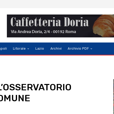
spoli
Litorale
Lazio
Archivi
Archivio PDF
 L’OSSERVATORIO
COMUNE