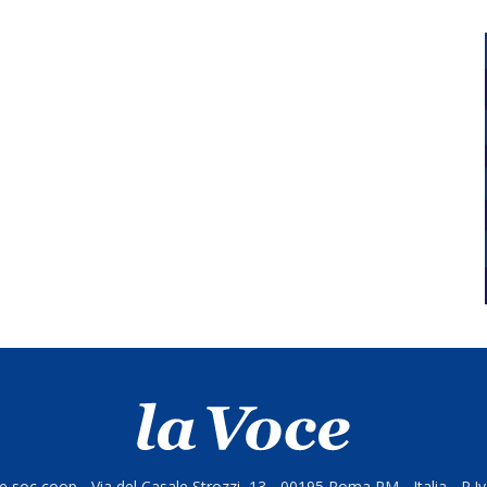
 soc coop - Via del Casale Strozzi, 13 - 00195 Roma RM - Italia - P.