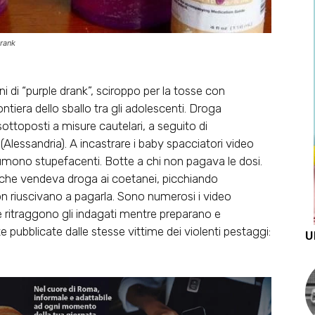
drank
i di “purple drank”, sciroppo per la tosse con
ntiera dello sballo tra gli adolescenti. Droga
sottoposti a misure cautelari, a seguito di
 (Alessandria). A incastrare i baby spacciatori video
umono stupefacenti. Botte a chi non pagava le dosi.
 che vendeva droga ai coetanei, picchiando
 riuscivano a pagarla. Sono numerosi i video
che ritraggono gli indagati mentre preparano e
pubblicate dalle stesse vittime dei violenti pestaggi:
U