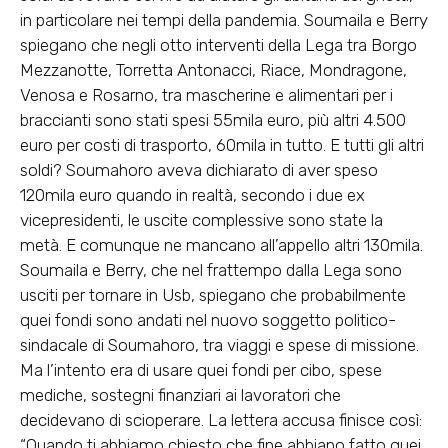
in particolare nei tempi della pandemia. Soumaila e Berry
spiegano che negli otto interventi della Lega tra Borgo
Mezzanotte, Torretta Antonacci, Riace, Mondragone,
Venosa e Rosarno, tra mascherine e alimentari per i
braccianti sono stati spesi 55mila euro, più altri 4.500
euro per costi di trasporto, 60mila in tutto. E tutti gli altri
soldi? Soumahoro aveva dichiarato di aver speso
120mila euro quando in realtà, secondo i due ex
vicepresidenti, le uscite complessive sono state la
metà. E comunque ne mancano all’appello altri 130mila.
Soumaila e Berry, che nel frattempo dalla Lega sono
usciti per tornare in Usb, spiegano che probabilmente
quei fondi sono andati nel nuovo soggetto politico-
sindacale di Soumahoro, tra viaggi e spese di missione.
Ma l’intento era di usare quei fondi per cibo, spese
mediche, sostegni finanziari ai lavoratori che
decidevano di scioperare. La lettera accusa finisce così:
“Quando ti abbiamo chiesto che fine abbiano fatto quei