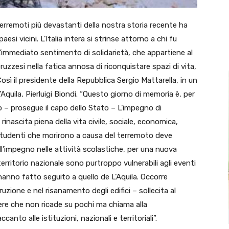
i terremoti più devastanti della nostra storia recente ha
esi vicini. L’Italia intera si strinse attorno a chi fu
L’immediato sentimento di solidarietà, che appartiene al
bruzzesi nella fatica annosa di riconquistare spazi di vita,
Così il presidente della Repubblica Sergio Mattarella, in un
quila, Pierluigi Biondi. “Questo giorno di memoria è, per
 – prosegue il capo dello Stato – L’impegno di
inascita piena della vita civile, sociale, economica,
li studenti che morirono a causa del terremoto deve
dell’impegno nelle attività scolastiche, per una nuova
territorio nazionale sono purtroppo vulnerabili agli eventi
anno fatto seguito a quello de L’Aquila. Occorre
uzione e nel risanamento degli edifici – sollecita al
re che non ricade su pochi ma chiama alla
anto alle istituzioni, nazionali e territoriali”.