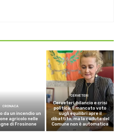
CERVETERI
Cerveteri, bilancio e crisi
CRONACA
politica: il mancato voto
o da un incendio un
sugli equilibri apre il
ne agricolo nelle
dibattito, ma la caduta del
gne di Frosinone
Comune non è automatica