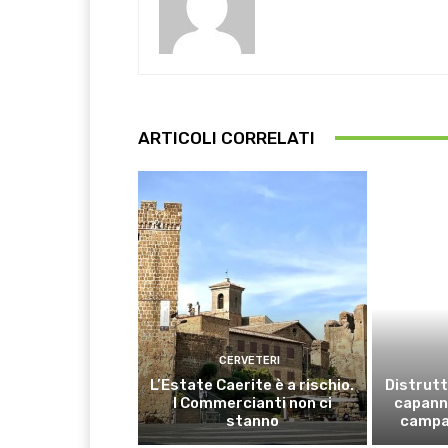
ARTICOLI CORRELATI
CERVETERI
L’Estate Caerite è a rischio.
Distrutt
I Commercianti non ci
capanno
stanno
campa