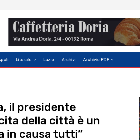
spoli
Litorale
Lazio
Archivi
Archivio PDF
, il presidente
ita della città è un
 in causa tutti”